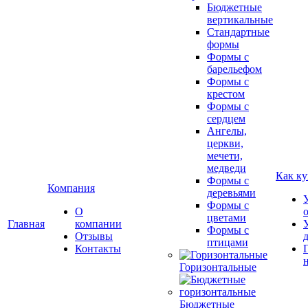
Бюджетные
вертикальные
Стандартные
формы
Формы с
барельефом
Формы с
крестом
Формы с
сердцем
Ангелы,
церкви,
мечети,
медведи
Как ку
Формы с
Компания
деревьями
Формы с
О
цветами
Главная
компании
Формы с
Отзывы
птицами
Контакты
Горизонтальные
Бюджетные