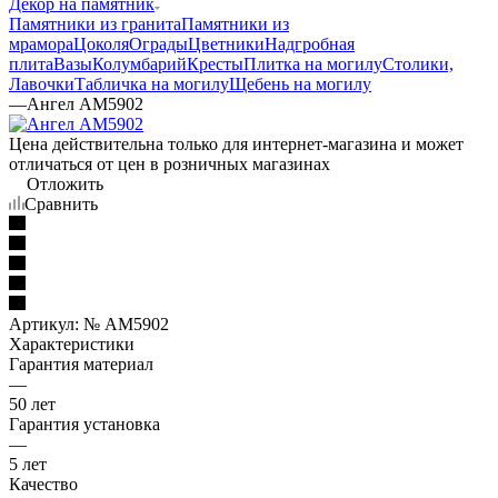
Декор на памятник
Памятники из гранита
Памятники из
мрамора
Цоколя
Ограды
Цветники
Надгробная
плита
Вазы
Колумбарий
Кресты
Плитка на могилу
Столики,
Лавочки
Табличка на могилу
Щебень на могилу
—
Ангел AM5902
Цена действительна только для интернет-магазина и может
отличаться от цен в розничных магазинах
Отложить
Сравнить
Артикул:
№ AM5902
Характеристики
Гарантия материал
—
50 лет
Гарантия установка
—
5 лет
Качество