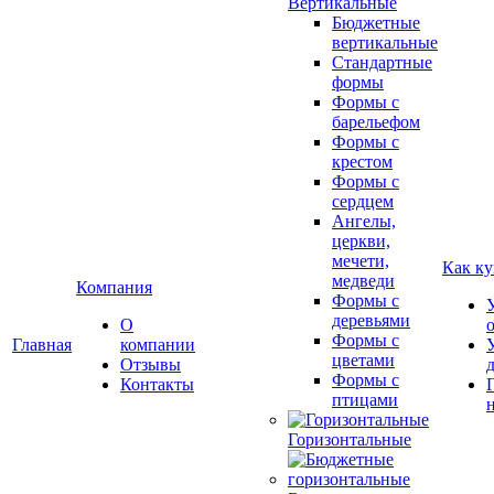
Вертикальные
Бюджетные
вертикальные
Стандартные
формы
Формы с
барельефом
Формы с
крестом
Формы с
сердцем
Ангелы,
церкви,
мечети,
Как ку
медведи
Компания
Формы с
деревьями
О
Формы с
Главная
компании
цветами
Отзывы
Формы с
Контакты
птицами
Горизонтальные