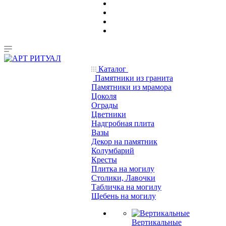
Каталог
Памятники из гранита
Памятники из мрамора
Цоколя
Ограды
Цветники
Надгробная плита
Вазы
Декор на памятник
Колумбарий
Кресты
Плитка на могилу
Столики, Лавочки
Табличка на могилу
Щебень на могилу
Вертикальные