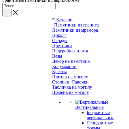
Гранитные памятники в Гаврилов-Яме
Каталог
Памятники из гранита
Памятники из мрамора
Цоколя
Ограды
Цветники
Надгробная плита
Вазы
Декор на памятник
Колумбарий
Кресты
Плитка на могилу
Столики, Лавочки
Табличка на могилу
Щебень на могилу
Вертикальные
Бюджетные
вертикальные
Стандартные
формы