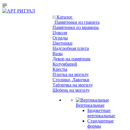
Каталог
Памятники из гранита
Памятники из мрамора
Цоколя
Ограды
Цветники
Надгробная плита
Вазы
Декор на памятник
Колумбарий
Кресты
Плитка на могилу
Столики, Лавочки
Табличка на могилу
Щебень на могилу
Вертикальные
Бюджетные
вертикальные
Стандартные
формы