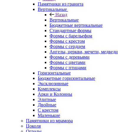
Памятники из гранита
Вертикальные
Назад
Вертикальные
Бюджетные вертикальные
Стандартные формы
Формы с барельефом
Формы с крестом
Формы с сердцем
Ангелы, церкви, мечети, медведи
Формы с деревьями
Формы с цветами
Формы с птицами
Горизонтальные
Бюджетные горизонтальные
Эксклюзивные
Комплексы
Арки и Колонны
Элитные
Двойные
С крестом
Маленькие
Памятники из мрамора
Цоколя
Ограды