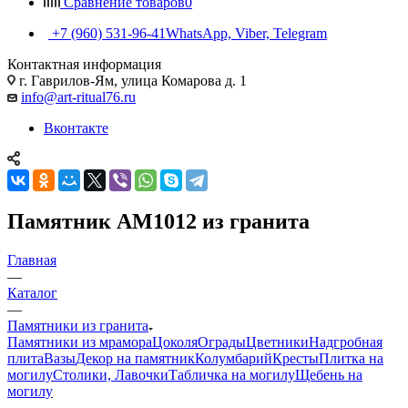
Сравнение товаров
0
+7 (960) 531-96-41
WhatsApp, Viber, Telegram
Контактная информация
г. Гаврилов-Ям, улица Комарова д. 1
info@art-ritual76.ru
Вконтакте
Памятник AM1012 из гранита
Главная
—
Каталог
—
Памятники из гранита
Памятники из мрамора
Цоколя
Ограды
Цветники
Надгробная
плита
Вазы
Декор на памятник
Колумбарий
Кресты
Плитка на
могилу
Столики, Лавочки
Табличка на могилу
Щебень на
могилу
—