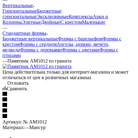
Вертикальные
Горизонтальные
Бюджетные
горизонтальные
Эксклюзивные
Комплексы
Арки и
Колонны
Элитные
Двойные
С крестом
Маленькие
—
Стандартные формы
Бюджетные вертикальные
Формы с барельефом
Формы с
крестом
Формы с сердцем
Ангелы, церкви, мечети,
медведи
Формы с деревьями
Формы с цветами
Формы с
птицами
—
Памятник AM1012 из гранита
Цена действительна только для интернет-магазина и может
отличаться от цен в розничных магазинах
Отложить
Сравнить
Артикул:
№ AM1012
Материал:
—
Мансур