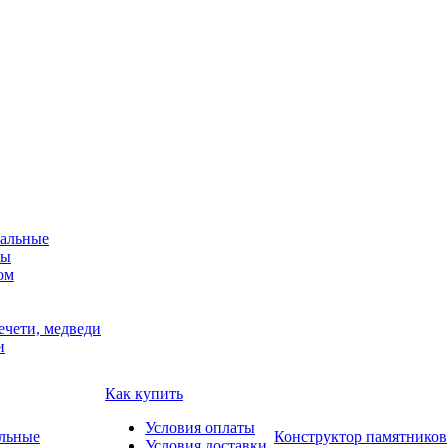
альные
мы
ом
ечети, медведи
и
Как купить
Условия оплаты
Конструктор памятников
Условия доставки