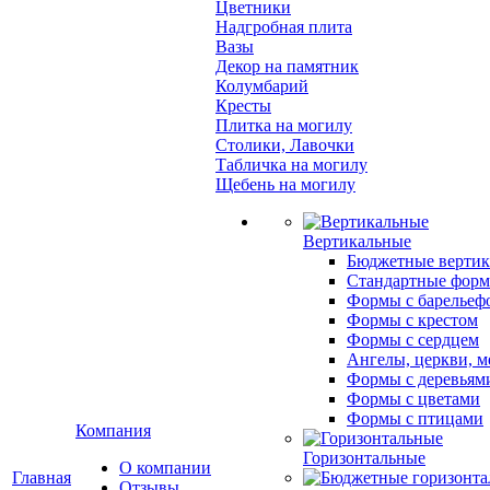
Цветники
Надгробная плита
Вазы
Декор на памятник
Колумбарий
Кресты
Плитка на могилу
Столики, Лавочки
Табличка на могилу
Щебень на могилу
Вертикальные
Бюджетные вертик
Стандартные фор
Формы с барельеф
Формы с крестом
Формы с сердцем
Ангелы, церкви, м
Формы с деревьям
Формы с цветами
Формы с птицами
Компания
Горизонтальные
О компании
Главная
Отзывы