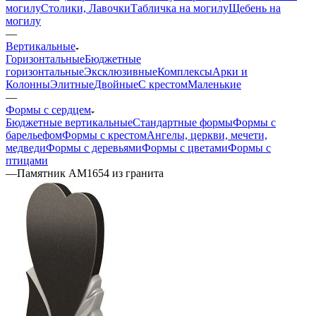
могилу
Столики, Лавочки
Табличка на могилу
Щебень на
могилу
—
Вертикальные
Горизонтальные
Бюджетные
горизонтальные
Эксклюзивные
Комплексы
Арки и
Колонны
Элитные
Двойные
С крестом
Маленькие
—
Формы с сердцем
Бюджетные вертикальные
Стандартные формы
Формы с
барельефом
Формы с крестом
Ангелы, церкви, мечети,
медведи
Формы с деревьями
Формы с цветами
Формы с
птицами
—
Памятник AM1654 из гранита