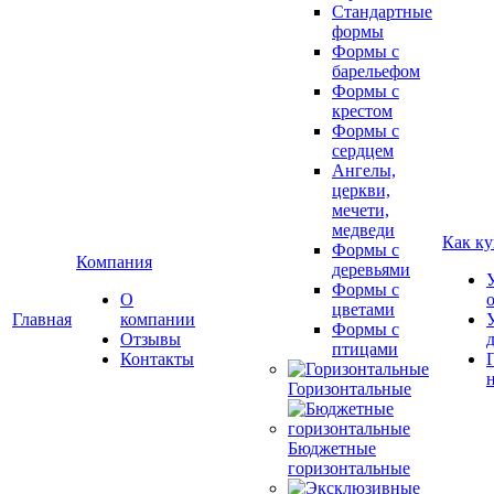
Стандартные
формы
Формы с
барельефом
Формы с
крестом
Формы с
сердцем
Ангелы,
церкви,
мечети,
медведи
Как ку
Формы с
Компания
деревьями
Формы с
О
цветами
Главная
компании
Формы с
Отзывы
птицами
Контакты
Горизонтальные
Бюджетные
горизонтальные