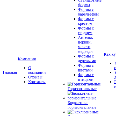
Стандартные
формы
Формы с
барельефом
Формы с
крестом
Формы с
сердцем
Ангелы,
церкви,
мечети,
медведи
Как ку
Формы с
Компания
деревьями
Формы с
О
цветами
Главная
компании
Формы с
Отзывы
птицами
Контакты
Горизонтальные
Бюджетные
горизонтальные