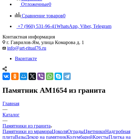
Отложенные
0
Сравнение товаров
0
+7 (960) 531-96-41
WhatsApp, Viber, Telegram
Контактная информация
г. Гаврилов-Ям, улица Комарова д. 1
info@art-ritual76.ru
Вконтакте
Памятник AM1654 из гранита
Главная
—
Каталог
—
Памятники из гранита
Памятники из мрамора
Цоколя
Ограды
Цветники
Надгробная
плита
Вазы
Декор на памятник
Колумбарий
Кресты
Плитка на