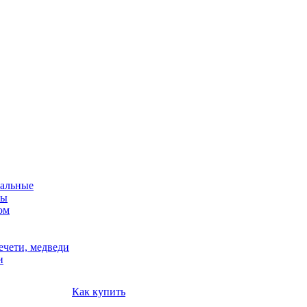
альные
мы
ом
ечети, медведи
и
Как купить