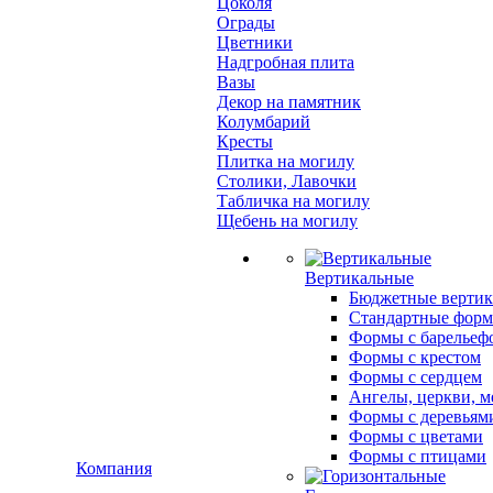
Цоколя
Ограды
Цветники
Надгробная плита
Вазы
Декор на памятник
Колумбарий
Кресты
Плитка на могилу
Столики, Лавочки
Табличка на могилу
Щебень на могилу
Вертикальные
Бюджетные вертик
Стандартные фор
Формы с барельеф
Формы с крестом
Формы с сердцем
Ангелы, церкви, м
Формы с деревьям
Формы с цветами
Формы с птицами
Компания