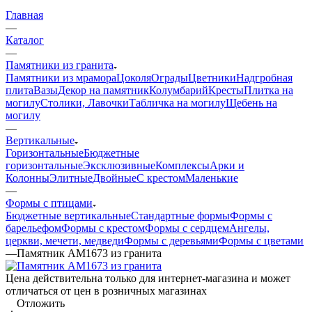
Главная
—
Каталог
—
Памятники из гранита
Памятники из мрамора
Цоколя
Ограды
Цветники
Надгробная
плита
Вазы
Декор на памятник
Колумбарий
Кресты
Плитка на
могилу
Столики, Лавочки
Табличка на могилу
Щебень на
могилу
—
Вертикальные
Горизонтальные
Бюджетные
горизонтальные
Эксклюзивные
Комплексы
Арки и
Колонны
Элитные
Двойные
С крестом
Маленькие
—
Формы с птицами
Бюджетные вертикальные
Стандартные формы
Формы с
барельефом
Формы с крестом
Формы с сердцем
Ангелы,
церкви, мечети, медведи
Формы с деревьями
Формы с цветами
—
Памятник AM1673 из гранита
Цена действительна только для интернет-магазина и может
отличаться от цен в розничных магазинах
Отложить