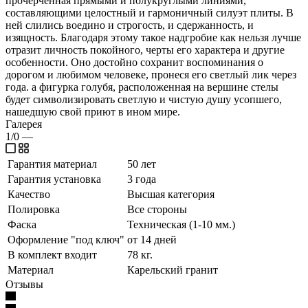
прочерченная прямыми и полукруглыми линиями,
составляющими целостный и гармоничный силуэт плиты. В
ней слились воедино и строгость, и сдержанность, и
изящность. Благодаря этому такое надгробие как нельзя лучше
отразит личность покойного, черты его характера и другие
особенности. Оно достойно сохранит воспоминания о
дорогом и любимом человеке, пронеся его светлый лик через
года. а фигурка голубя, расположенная на вершине стелы
будет символизировать светлую и чистую душу усопшего,
нашедшую свой приют в ином мире.
Галерея
1/0
—
Гарантия материал
50 лет
Гарантия установка
3 года
Качество
Высшая категория
Полировка
Все стороны
Фаска
Техническая (1-10 мм.)
Оформление "под ключ"
от 14 дней
В комплект входит
78 кг.
Материал
Карельский гранит
Отзывы