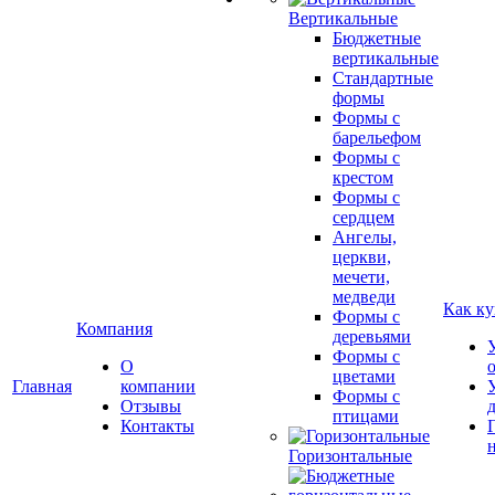
Вертикальные
Бюджетные
вертикальные
Стандартные
формы
Формы с
барельефом
Формы с
крестом
Формы с
сердцем
Ангелы,
церкви,
мечети,
медведи
Как ку
Формы с
Компания
деревьями
Формы с
О
цветами
Главная
компании
Формы с
Отзывы
птицами
Контакты
Горизонтальные