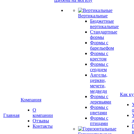
Щебень на могилу
Вертикальные
Бюджетные
вертикальные
Стандартные
формы
Формы с
барельефом
Формы с
крестом
Формы с
сердцем
Ангелы,
церкви,
мечети,
медведи
Как ку
Формы с
Компания
деревьями
Формы с
О
цветами
Главная
компании
Формы с
Отзывы
птицами
Контакты