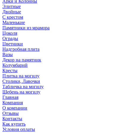
Арки и Колонны
Элитные
Двойные
С крестом
Маленькие
Памятники из мрамора
Цоколя
Ограды
Цветники
Надгробная плита
Вазы
Декор на памятник
Колумбарий
Кресты
Плитка на могилу
Столики, Лавочки
Табличка на могилу
Щебень на могилу
Главная
Компания
О компании
Отзывы
Контакты
Как купить
Условия оплаты