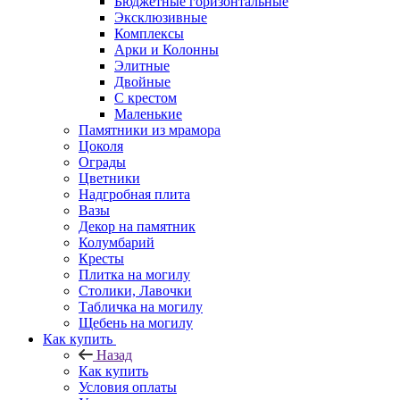
Бюджетные горизонтальные
Эксклюзивные
Комплексы
Арки и Колонны
Элитные
Двойные
С крестом
Маленькие
Памятники из мрамора
Цоколя
Ограды
Цветники
Надгробная плита
Вазы
Декор на памятник
Колумбарий
Кресты
Плитка на могилу
Столики, Лавочки
Табличка на могилу
Щебень на могилу
Как купить
Назад
Как купить
Условия оплаты