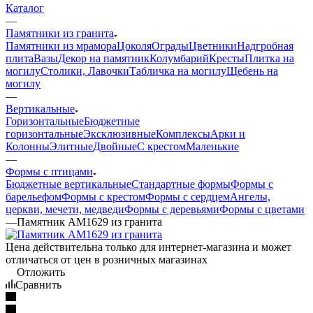
Каталог
—
Памятники из гранита
Памятники из мрамора
Цоколя
Ограды
Цветники
Надгробная
плита
Вазы
Декор на памятник
Колумбарий
Кресты
Плитка на
могилу
Столики, Лавочки
Табличка на могилу
Щебень на
могилу
—
Вертикальные
Горизонтальные
Бюджетные
горизонтальные
Эксклюзивные
Комплексы
Арки и
Колонны
Элитные
Двойные
С крестом
Маленькие
—
Формы с птицами
Бюджетные вертикальные
Стандартные формы
Формы с
барельефом
Формы с крестом
Формы с сердцем
Ангелы,
церкви, мечети, медведи
Формы с деревьями
Формы с цветами
—
Памятник AM1629 из гранита
Цена действительна только для интернет-магазина и может
отличаться от цен в розничных магазинах
Отложить
Сравнить