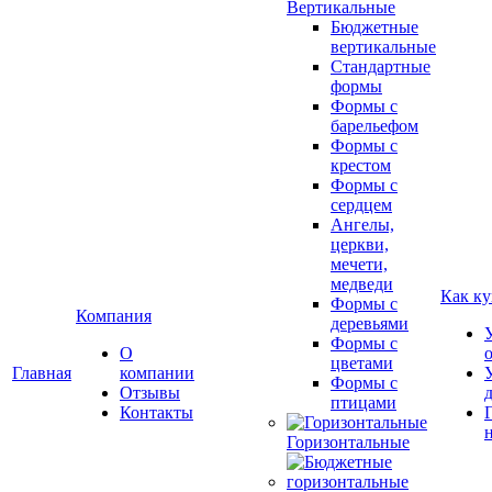
Вертикальные
Бюджетные
вертикальные
Стандартные
формы
Формы с
барельефом
Формы с
крестом
Формы с
сердцем
Ангелы,
церкви,
мечети,
медведи
Как ку
Формы с
Компания
деревьями
Формы с
О
цветами
Главная
компании
Формы с
Отзывы
птицами
Контакты
Горизонтальные