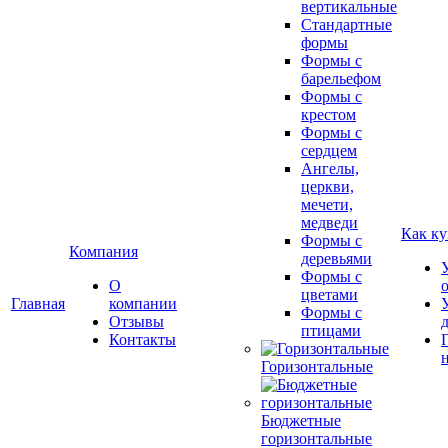
вертикальные
Стандартные
формы
Формы с
барельефом
Формы с
крестом
Формы с
сердцем
Ангелы,
церкви,
мечети,
медведи
Как ку
Формы с
Компания
деревьями
Формы с
О
цветами
Главная
компании
Формы с
Отзывы
птицами
Контакты
Горизонтальные
Бюджетные
горизонтальные