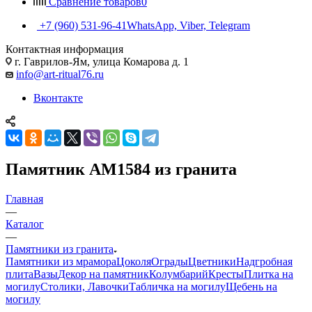
Сравнение товаров
0
+7 (960) 531-96-41
WhatsApp, Viber, Telegram
Контактная информация
г. Гаврилов-Ям, улица Комарова д. 1
info@art-ritual76.ru
Вконтакте
Памятник AM1584 из гранита
Главная
—
Каталог
—
Памятники из гранита
Памятники из мрамора
Цоколя
Ограды
Цветники
Надгробная
плита
Вазы
Декор на памятник
Колумбарий
Кресты
Плитка на
могилу
Столики, Лавочки
Табличка на могилу
Щебень на
могилу
—