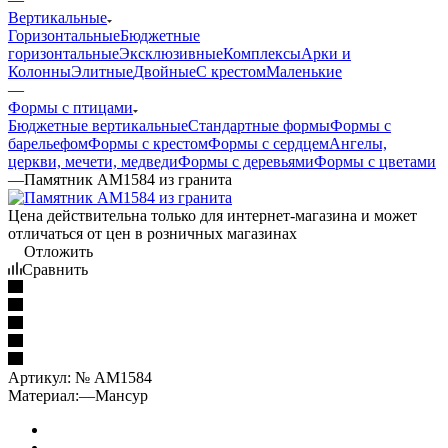
Вертикальные
Горизонтальные
Бюджетные
горизонтальные
Эксклюзивные
Комплексы
Арки и
Колонны
Элитные
Двойные
С крестом
Маленькие
—
Формы с птицами
Бюджетные вертикальные
Стандартные формы
Формы с
барельефом
Формы с крестом
Формы с сердцем
Ангелы,
церкви, мечети, медведи
Формы с деревьями
Формы с цветами
—
Памятник AM1584 из гранита
Цена действительна только для интернет-магазина и может
отличаться от цен в розничных магазинах
Отложить
Сравнить
Артикул:
№ AM1584
Материал:
—
Мансур