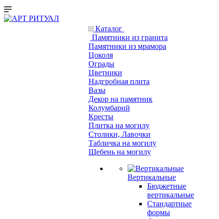
Каталог
Памятники из гранита
Памятники из мрамора
Цоколя
Ограды
Цветники
Надгробная плита
Вазы
Декор на памятник
Колумбарий
Кресты
Плитка на могилу
Столики, Лавочки
Табличка на могилу
Щебень на могилу
Вертикальные
Бюджетные
вертикальные
Стандартные
формы