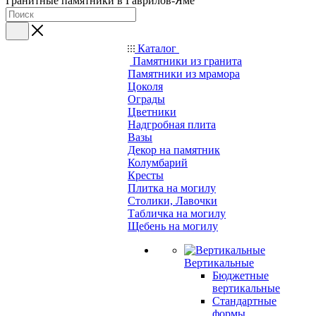
Гранитные памятники в Гаврилов-Яме
Каталог
Памятники из гранита
Памятники из мрамора
Цоколя
Ограды
Цветники
Надгробная плита
Вазы
Декор на памятник
Колумбарий
Кресты
Плитка на могилу
Столики, Лавочки
Табличка на могилу
Щебень на могилу
Вертикальные
Бюджетные
вертикальные
Стандартные
формы