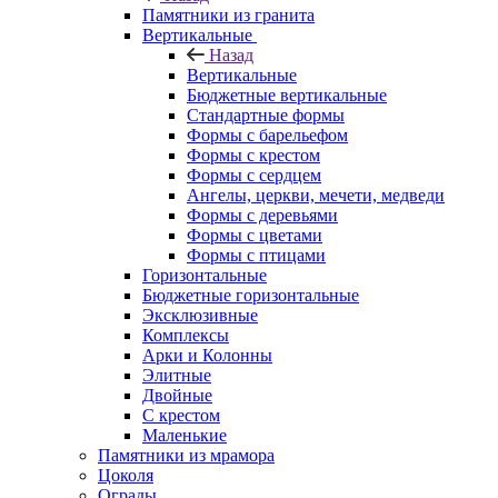
Памятники из гранита
Вертикальные
Назад
Вертикальные
Бюджетные вертикальные
Стандартные формы
Формы с барельефом
Формы с крестом
Формы с сердцем
Ангелы, церкви, мечети, медведи
Формы с деревьями
Формы с цветами
Формы с птицами
Горизонтальные
Бюджетные горизонтальные
Эксклюзивные
Комплексы
Арки и Колонны
Элитные
Двойные
С крестом
Маленькие
Памятники из мрамора
Цоколя
Ограды