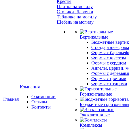
Кресты
Плитка на могилу
Столики, Лавочки
Табличка на могилу
Щебень на могилу
Вертикальные
Бюджетные вертик
Стандартные фор
Формы с барельеф
Формы с крестом
Формы с сердцем
Ангелы, церкви, м
Формы с деревьям
Формы с цветами
Формы с птицами
Компания
Горизонтальные
О компании
Главная
Отзывы
Бюджетные горизонталь
Контакты
Эксклюзивные
Комплексы