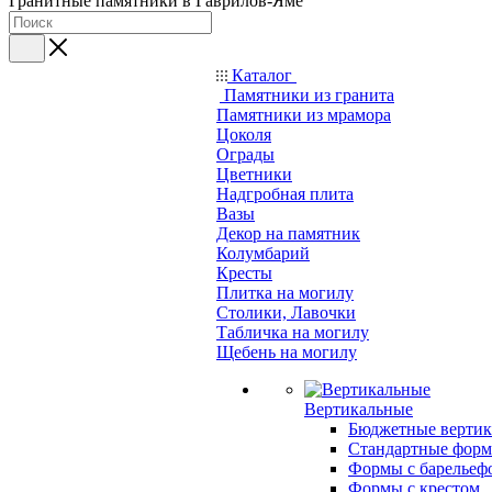
Гранитные памятники в Гаврилов-Яме
Каталог
Памятники из гранита
Памятники из мрамора
Цоколя
Ограды
Цветники
Надгробная плита
Вазы
Декор на памятник
Колумбарий
Кресты
Плитка на могилу
Столики, Лавочки
Табличка на могилу
Щебень на могилу
Вертикальные
Бюджетные вертик
Стандартные фор
Формы с барельеф
Формы с крестом