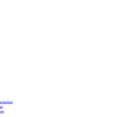
альные
мы
ом