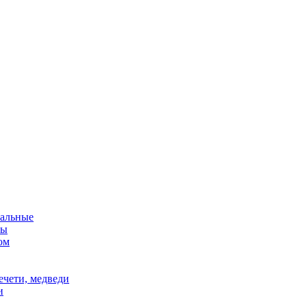
альные
мы
ом
ечети, медведи
и