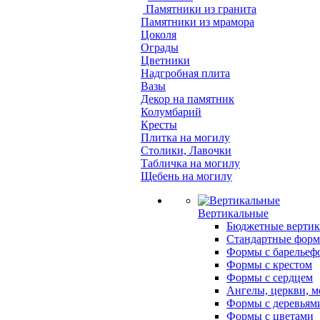
Памятники из гранита
Памятники из мрамора
Цоколя
Ограды
Цветники
Надгробная плита
Вазы
Декор на памятник
Колумбарий
Кресты
Плитка на могилу
Столики, Лавочки
Табличка на могилу
Щебень на могилу
Вертикальные
Бюджетные вертик
Стандартные фор
Формы с барельеф
Формы с крестом
Формы с сердцем
Ангелы, церкви, м
Формы с деревьям
Формы с цветами