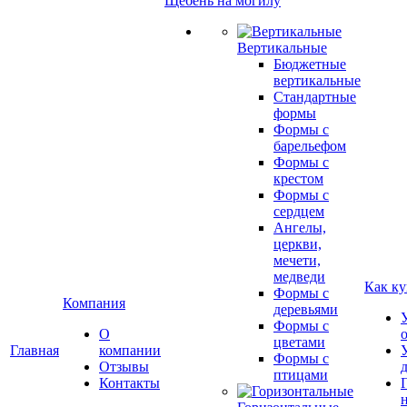
Щебень на могилу
Вертикальные
Бюджетные
вертикальные
Стандартные
формы
Формы с
барельефом
Формы с
крестом
Формы с
сердцем
Ангелы,
церкви,
мечети,
медведи
Как ку
Формы с
Компания
деревьями
Формы с
О
цветами
Главная
компании
Формы с
Отзывы
птицами
Контакты