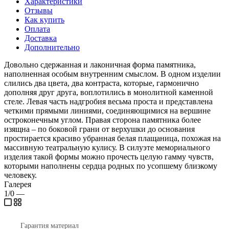
Характеристики
Отзывы
Как купить
Оплата
Доставка
Дополнительно
Довольно сдержанная и лаконичная форма памятника,
наполненная особым внутренним смыслом. В одном изделии
слились два цвета, два контраста, которые, гармонично
дополняя друг друга, воплотились в монолитной каменной
стеле. Левая часть надгробия весьма проста и представлена
четкими прямыми линиями, соединяющимися на вершине
остроконечным углом. Правая сторона памятника более
изящна – по боковой грани от верхушки до основания
простирается красиво убранная белая плащаница, похожая на
массивную театральную кулису. В силуэте мемориального
изделия такой формы можно прочесть целую гамму чувств,
которыми наполнены сердца родных по усопшему близкому
человеку.
Галерея
1/0
—
Гарантия материал