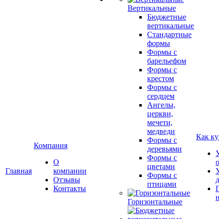
Вертикальные
Бюджетные
вертикальные
Стандартные
формы
Формы с
барельефом
Формы с
крестом
Формы с
сердцем
Ангелы,
церкви,
мечети,
медведи
Как ку
Формы с
Компания
деревьями
Формы с
О
цветами
Главная
компании
Формы с
Отзывы
птицами
Контакты
Горизонтальные