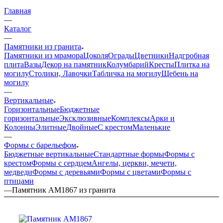
Главная
—
Каталог
—
Памятники из гранита
Памятники из мрамора
Цоколя
Ограды
Цветники
Надгробная
плита
Вазы
Декор на памятник
Колумбарий
Кресты
Плитка на
могилу
Столики, Лавочки
Табличка на могилу
Щебень на
могилу
—
Вертикальные
Горизонтальные
Бюджетные
горизонтальные
Эксклюзивные
Комплексы
Арки и
Колонны
Элитные
Двойные
С крестом
Маленькие
—
Формы с барельефом
Бюджетные вертикальные
Стандартные формы
Формы с
крестом
Формы с сердцем
Ангелы, церкви, мечети,
медведи
Формы с деревьями
Формы с цветами
Формы с
птицами
—
Памятник AM1867 из гранита