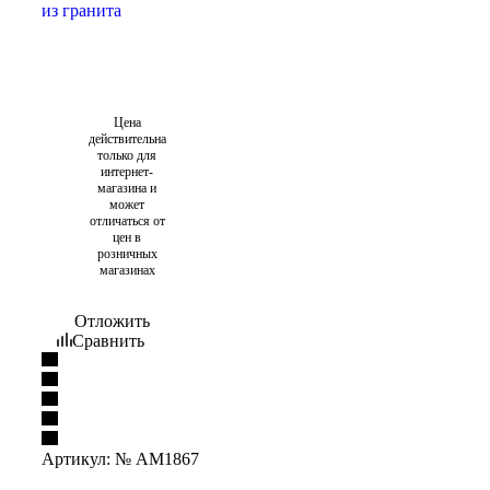
Цена
действительна
только для
интернет-
магазина и
может
отличаться от
цен в
розничных
магазинах
Отложить
Сравнить
Артикул:
№ AM1867