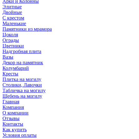
Арки и Колонны
Элитные
Двойные
С крестом
Маленькие
Памятники из мрамора
Цоколя
Ограды
Цветники
Надгробная плита
Вазы
Декор на памятник
Колумбарий
Кресты
Плитка на могилу
Столики, Лавочки
Табличка на могилу
Щебень на могилу
Главная
Компания
О компании
Отзывы
Контакты
Как купить
Условия оплаты