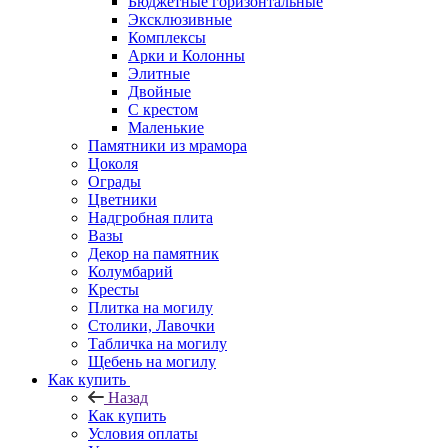
Бюджетные горизонтальные
Эксклюзивные
Комплексы
Арки и Колонны
Элитные
Двойные
С крестом
Маленькие
Памятники из мрамора
Цоколя
Ограды
Цветники
Надгробная плита
Вазы
Декор на памятник
Колумбарий
Кресты
Плитка на могилу
Столики, Лавочки
Табличка на могилу
Щебень на могилу
Как купить
Назад
Как купить
Условия оплаты