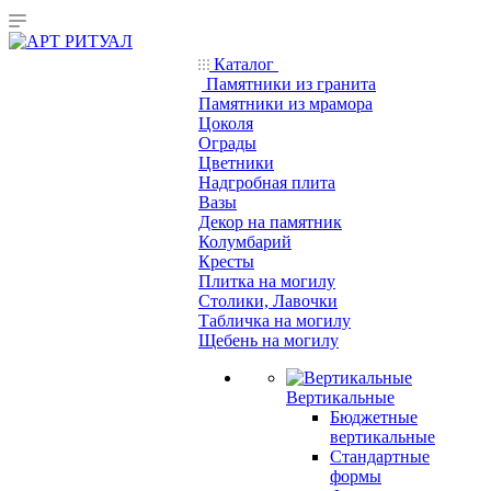
Каталог
Памятники из гранита
Памятники из мрамора
Цоколя
Ограды
Цветники
Надгробная плита
Вазы
Декор на памятник
Колумбарий
Кресты
Плитка на могилу
Столики, Лавочки
Табличка на могилу
Щебень на могилу
Вертикальные
Бюджетные
вертикальные
Стандартные
формы