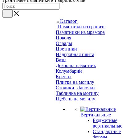
Гранитные памятники в Гаврилов-Яме
Каталог
Памятники из гранита
Памятники из мрамора
Цоколя
Ограды
Цветники
Надгробная плита
Вазы
Декор на памятник
Колумбарий
Кресты
Плитка на могилу
Столики, Лавочки
Табличка на могилу
Щебень на могилу
Вертикальные
Бюджетные
вертикальные
Стандартные
формы