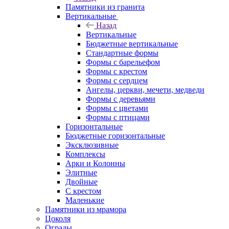
Памятники из гранита
Вертикальные
Назад
Вертикальные
Бюджетные вертикальные
Стандартные формы
Формы с барельефом
Формы с крестом
Формы с сердцем
Ангелы, церкви, мечети, медведи
Формы с деревьями
Формы с цветами
Формы с птицами
Горизонтальные
Бюджетные горизонтальные
Эксклюзивные
Комплексы
Арки и Колонны
Элитные
Двойные
С крестом
Маленькие
Памятники из мрамора
Цоколя
Ограды