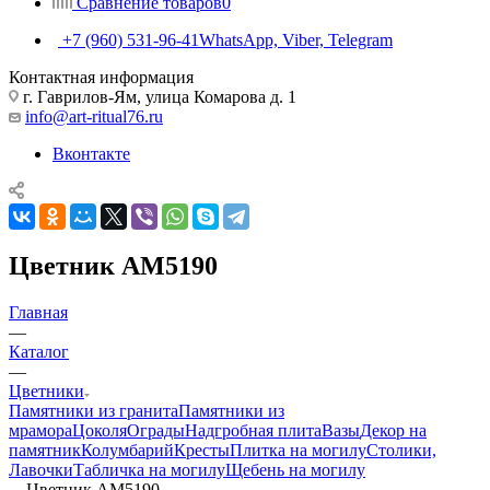
Сравнение товаров
0
+7 (960) 531-96-41
WhatsApp, Viber, Telegram
Контактная информация
г. Гаврилов-Ям, улица Комарова д. 1
info@art-ritual76.ru
Вконтакте
Цветник AM5190
Главная
—
Каталог
—
Цветники
Памятники из гранита
Памятники из
мрамора
Цоколя
Ограды
Надгробная плита
Вазы
Декор на
памятник
Колумбарий
Кресты
Плитка на могилу
Столики,
Лавочки
Табличка на могилу
Щебень на могилу
—
Цветник AM5190