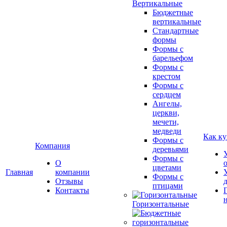
Вертикальные
Бюджетные
вертикальные
Стандартные
формы
Формы с
барельефом
Формы с
крестом
Формы с
сердцем
Ангелы,
церкви,
мечети,
медведи
Как ку
Формы с
Компания
деревьями
Формы с
О
цветами
Главная
компании
Формы с
Отзывы
птицами
Контакты
Горизонтальные