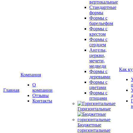
вертикальные
Стандартные
формы
Формы с
барельефом
Формы с
крестом
Формы с
сердцем
Ангелы,
церкви,
мечети,
медведи
Как ку
Формы с
Компания
деревьями
Формы с
О
цветами
Главная
компании
Формы с
Отзывы
птицами
Контакты
Горизонтальные
Бюджетные
горизонтальные