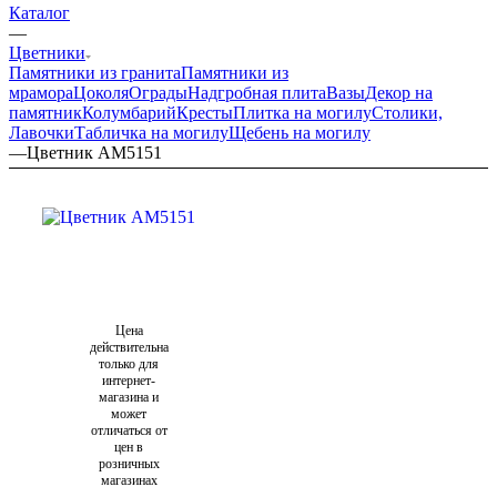
Каталог
—
Цветники
Памятники из гранита
Памятники из
мрамора
Цоколя
Ограды
Надгробная плита
Вазы
Декор на
памятник
Колумбарий
Кресты
Плитка на могилу
Столики,
Лавочки
Табличка на могилу
Щебень на могилу
—
Цветник AM5151
Цена
действительна
только для
интернет-
магазина и
может
отличаться от
цен в
розничных
магазинах