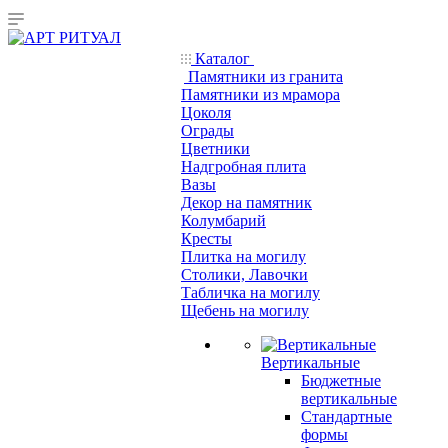
Каталог
Памятники из гранита
Памятники из мрамора
Цоколя
Ограды
Цветники
Надгробная плита
Вазы
Декор на памятник
Колумбарий
Кресты
Плитка на могилу
Столики, Лавочки
Табличка на могилу
Щебень на могилу
Вертикальные
Бюджетные
вертикальные
Стандартные
формы