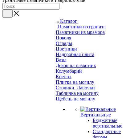
Гранитные памятники в Гаврилов-Яме
Каталог
Памятники из гранита
Памятники из мрамора
Цоколя
Ограды
Цветники
Надгробная плита
Вазы
Декор на памятник
Колумбарий
Кресты
Плитка на могилу
Столики, Лавочки
Табличка на могилу
Щебень на могилу
Вертикальные
Бюджетные
вертикальные
Стандартные
формы