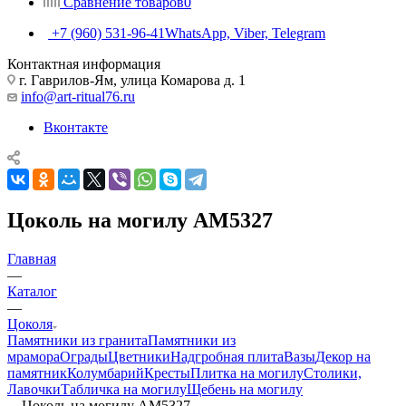
Сравнение товаров
0
+7 (960) 531-96-41
WhatsApp, Viber, Telegram
Контактная информация
г. Гаврилов-Ям, улица Комарова д. 1
info@art-ritual76.ru
Вконтакте
Цоколь на могилу AM5327
Главная
—
Каталог
—
Цоколя
Памятники из гранита
Памятники из
мрамора
Ограды
Цветники
Надгробная плита
Вазы
Декор на
памятник
Колумбарий
Кресты
Плитка на могилу
Столики,
Лавочки
Табличка на могилу
Щебень на могилу
—
Цоколь на могилу AM5327