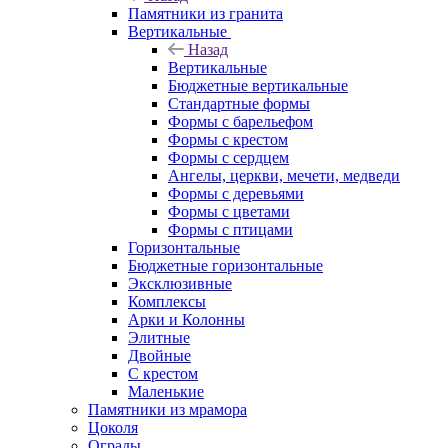
Памятники из гранита
Вертикальные
Назад
Вертикальные
Бюджетные вертикальные
Стандартные формы
Формы с барельефом
Формы с крестом
Формы с сердцем
Ангелы, церкви, мечети, медведи
Формы с деревьями
Формы с цветами
Формы с птицами
Горизонтальные
Бюджетные горизонтальные
Эксклюзивные
Комплексы
Арки и Колонны
Элитные
Двойные
С крестом
Маленькие
Памятники из мрамора
Цоколя
Ограды