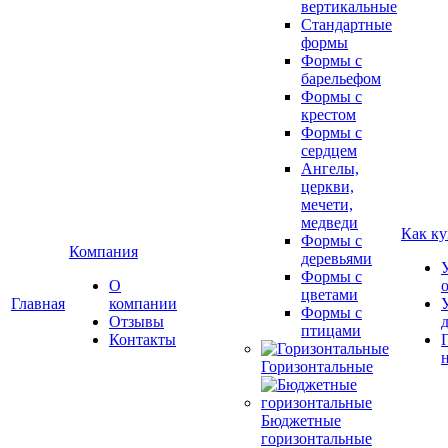
вертикальные
Стандартные
формы
Формы с
барельефом
Формы с
крестом
Формы с
сердцем
Ангелы,
церкви,
мечети,
медведи
Как ку
Формы с
Компания
деревьями
Формы с
О
цветами
Главная
компании
Формы с
Отзывы
птицами
Контакты
Горизонтальные
Бюджетные
горизонтальные