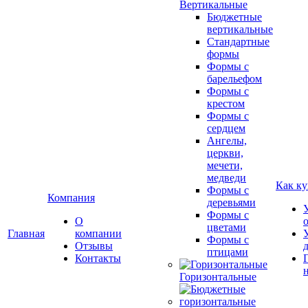
Вертикальные
Бюджетные
вертикальные
Стандартные
формы
Формы с
барельефом
Формы с
крестом
Формы с
сердцем
Ангелы,
церкви,
мечети,
медведи
Как ку
Формы с
Компания
деревьями
Формы с
О
цветами
Главная
компании
Формы с
Отзывы
птицами
Контакты
Горизонтальные