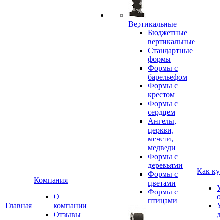
Вертикальные
Бюджетные
вертикальные
Стандартные
формы
Формы с
барельефом
Формы с
крестом
Формы с
сердцем
Ангелы,
церкви,
мечети,
медведи
Формы с
деревьями
Как ку
Формы с
Компания
цветами
Формы с
О
птицами
Главная
компании
Отзывы