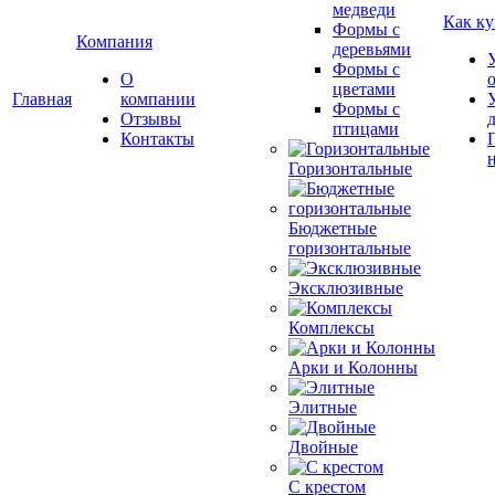
медведи
Как ку
Формы с
Компания
деревьями
Формы с
О
цветами
Главная
компании
Формы с
Отзывы
птицами
Контакты
Горизонтальные
Бюджетные
горизонтальные
Эксклюзивные
Комплексы
Арки и Колонны
Элитные
Двойные
С крестом