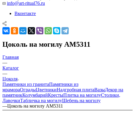
info@art-ritual76.ru
Вконтакте
Цоколь на могилу AM5311
Главная
—
Каталог
—
Цоколя
Памятники из гранита
Памятники из
мрамора
Ограды
Цветники
Надгробная плита
Вазы
Декор на
памятник
Колумбарий
Кресты
Плитка на могилу
Столики,
Лавочки
Табличка на могилу
Щебень на могилу
—
Цоколь на могилу AM5311