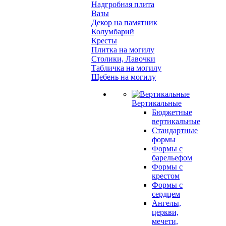
Надгробная плита
Вазы
Декор на памятник
Колумбарий
Кресты
Плитка на могилу
Столики, Лавочки
Табличка на могилу
Щебень на могилу
Вертикальные
Бюджетные
вертикальные
Стандартные
формы
Формы с
барельефом
Формы с
крестом
Формы с
сердцем
Ангелы,
церкви,
мечети,