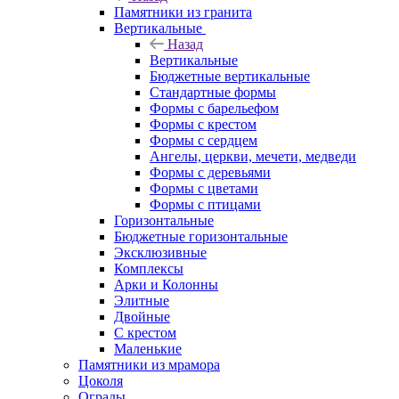
Памятники из гранита
Вертикальные
Назад
Вертикальные
Бюджетные вертикальные
Стандартные формы
Формы с барельефом
Формы с крестом
Формы с сердцем
Ангелы, церкви, мечети, медведи
Формы с деревьями
Формы с цветами
Формы с птицами
Горизонтальные
Бюджетные горизонтальные
Эксклюзивные
Комплексы
Арки и Колонны
Элитные
Двойные
С крестом
Маленькие
Памятники из мрамора
Цоколя
Ограды