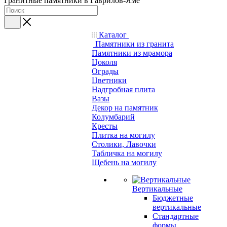
Гранитные памятники в Гаврилов-Яме
Каталог
Памятники из гранита
Памятники из мрамора
Цоколя
Ограды
Цветники
Надгробная плита
Вазы
Декор на памятник
Колумбарий
Кресты
Плитка на могилу
Столики, Лавочки
Табличка на могилу
Щебень на могилу
Вертикальные
Бюджетные
вертикальные
Стандартные
формы