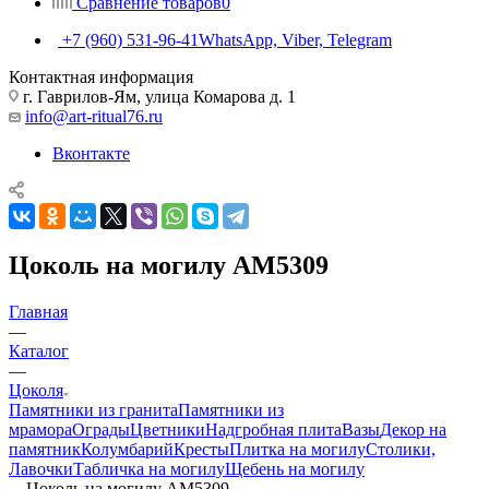
Сравнение товаров
0
+7 (960) 531-96-41
WhatsApp, Viber, Telegram
Контактная информация
г. Гаврилов-Ям, улица Комарова д. 1
info@art-ritual76.ru
Вконтакте
Цоколь на могилу AM5309
Главная
—
Каталог
—
Цоколя
Памятники из гранита
Памятники из
мрамора
Ограды
Цветники
Надгробная плита
Вазы
Декор на
памятник
Колумбарий
Кресты
Плитка на могилу
Столики,
Лавочки
Табличка на могилу
Щебень на могилу
—
Цоколь на могилу AM5309