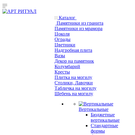
Каталог
Памятники из гранита
Памятники из мрамора
Цоколя
Ограды
Цветники
Надгробная плита
Вазы
Декор на памятник
Колумбарий
Кресты
Плитка на могилу
Столики, Лавочки
Табличка на могилу
Щебень на могилу
Вертикальные
Бюджетные
вертикальные
Стандартные
формы