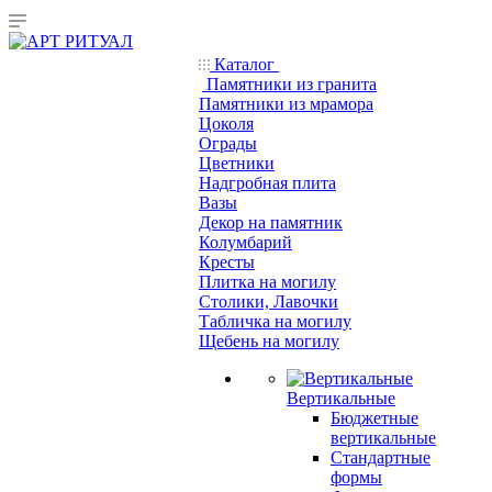
Каталог
Памятники из гранита
Памятники из мрамора
Цоколя
Ограды
Цветники
Надгробная плита
Вазы
Декор на памятник
Колумбарий
Кресты
Плитка на могилу
Столики, Лавочки
Табличка на могилу
Щебень на могилу
Вертикальные
Бюджетные
вертикальные
Стандартные
формы