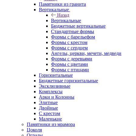
Памятники из гранита
Вертикальные
Назад
Вертикальные
Бюджетные вертикальные
Стандартные формы
Формы с барельефом
Формы с крестом
Формы с сердцем
Ангелы, церкви, мечети, медведи
Формы с деревьями
Формы с цветами
Формы с птицами
Горизонтальные
Бюджетные горизонтальные
Эксклюзивные
Комплексы
Арки и Колонны
Элитные
Двойные
С крестом
Маленькие
Памятники из мрамора
Цоколя
Ограды