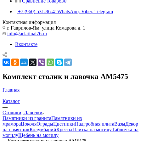
Сравнение товаров
0
+7 (960) 531-96-41
WhatsApp, Viber, Telegram
Контактная информация
г. Гаврилов-Ям, улица Комарова д. 1
info@art-ritual76.ru
Вконтакте
Комплект столик и лавочка АМ5475
Главная
—
Каталог
—
Столики, Лавочки
Памятники из гранита
Памятники из
мрамора
Цоколя
Ограды
Цветники
Надгробная плита
Вазы
Декор
на памятник
Колумбарий
Кресты
Плитка на могилу
Табличка на
могилу
Щебень на могилу
—
Комплект столик и лавочка АМ5475