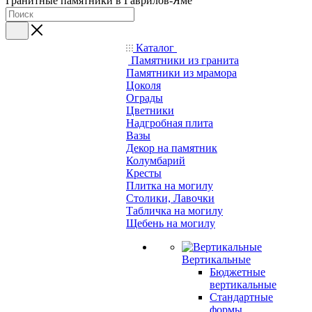
Гранитные памятники в Гаврилов-Яме
Каталог
Памятники из гранита
Памятники из мрамора
Цоколя
Ограды
Цветники
Надгробная плита
Вазы
Декор на памятник
Колумбарий
Кресты
Плитка на могилу
Столики, Лавочки
Табличка на могилу
Щебень на могилу
Вертикальные
Бюджетные
вертикальные
Стандартные
формы