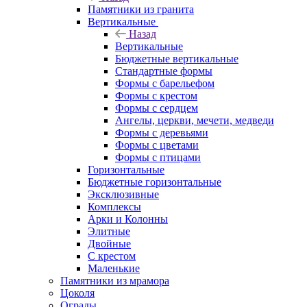
Памятники из гранита
Вертикальные
Назад
Вертикальные
Бюджетные вертикальные
Стандартные формы
Формы с барельефом
Формы с крестом
Формы с сердцем
Ангелы, церкви, мечети, медведи
Формы с деревьями
Формы с цветами
Формы с птицами
Горизонтальные
Бюджетные горизонтальные
Эксклюзивные
Комплексы
Арки и Колонны
Элитные
Двойные
С крестом
Маленькие
Памятники из мрамора
Цоколя
Ограды