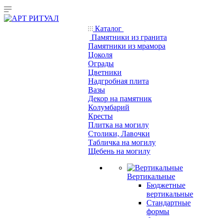
Каталог
Памятники из гранита
Памятники из мрамора
Цоколя
Ограды
Цветники
Надгробная плита
Вазы
Декор на памятник
Колумбарий
Кресты
Плитка на могилу
Столики, Лавочки
Табличка на могилу
Щебень на могилу
Вертикальные
Бюджетные
вертикальные
Стандартные
формы