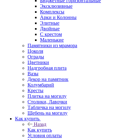
Бюджетные горизонтальные
Эксклюзивные
Комплексы
Арки и Колонны
Элитные
Двойные
С крестом
Маленькие
Памятники из мрамора
Цоколя
Ограды
Цветники
Надгробная плита
Вазы
Декор на памятник
Колумбарий
Кресты
Плитка на могилу
Столики, Лавочки
Табличка на могилу
Щебень на могилу
Как купить
Назад
Как купить
Условия оплаты