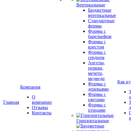
Вертикальные
Бюджетные
вертикальные
Стандартные
формы
Формы с
барельефом
Формы с
крестом
Формы с
сердцем
Ангелы,
церкви,
мечети,
медведи
Как ку
Формы с
Компания
деревьями
Формы с
О
цветами
Главная
компании
Формы с
Отзывы
птицами
Контакты
Горизонтальные