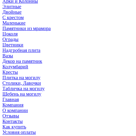
Арки и Колонны
Элитные
Двойные
С крестом
Маленькие
Памятники из мрамора
Цоколя
Ограды
Цветники
Надгробная плита
Вазы
Декор на памятник
Колумбарий
Кресты
Плитка на могилу
Столики, Лавочки
Табличка на могилу
Щебень на могилу
Главная
Компания
О компании
Отзывы
Контакты
Как купить
Условия оплаты