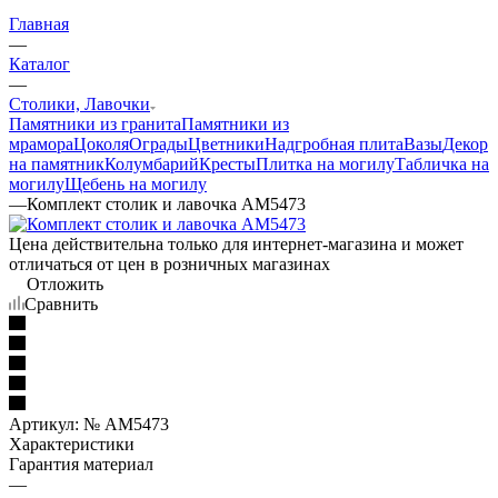
Главная
—
Каталог
—
Столики, Лавочки
Памятники из гранита
Памятники из
мрамора
Цоколя
Ограды
Цветники
Надгробная плита
Вазы
Декор
на памятник
Колумбарий
Кресты
Плитка на могилу
Табличка на
могилу
Щебень на могилу
—
Комплект столик и лавочка АМ5473
Цена действительна только для интернет-магазина и может
отличаться от цен в розничных магазинах
Отложить
Сравнить
Артикул:
№ AM5473
Характеристики
Гарантия материал
—