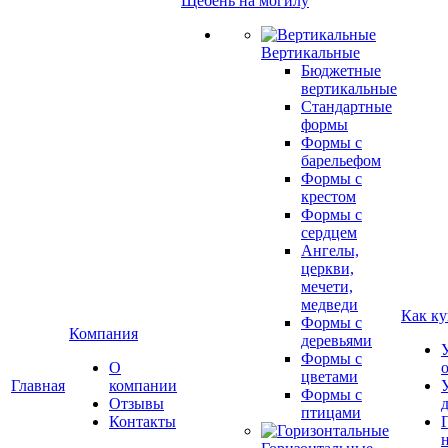
Щебень на могилу
Вертикальные
Бюджетные
вертикальные
Стандартные
формы
Формы с
барельефом
Формы с
крестом
Формы с
сердцем
Ангелы,
церкви,
мечети,
медведи
Как ку
Формы с
Компания
деревьями
Формы с
О
цветами
Главная
компании
Формы с
Отзывы
птицами
Контакты