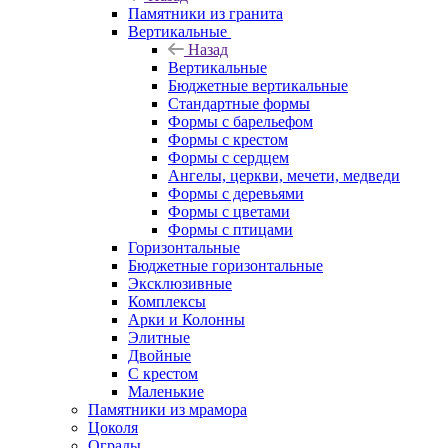
Памятники из гранита
Вертикальные
Назад
Вертикальные
Бюджетные вертикальные
Стандартные формы
Формы с барельефом
Формы с крестом
Формы с сердцем
Ангелы, церкви, мечети, медведи
Формы с деревьями
Формы с цветами
Формы с птицами
Горизонтальные
Бюджетные горизонтальные
Эксклюзивные
Комплексы
Арки и Колонны
Элитные
Двойные
С крестом
Маленькие
Памятники из мрамора
Цоколя
Ограды