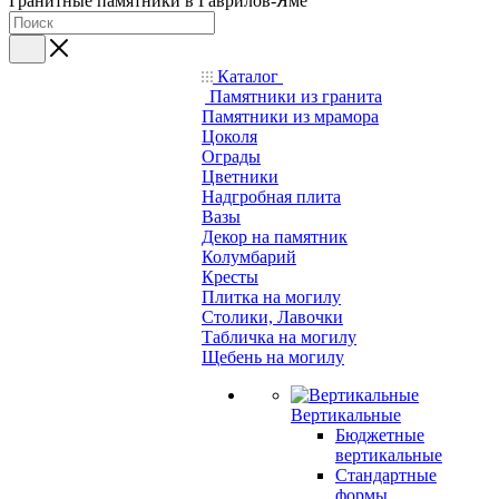
Гранитные памятники в Гаврилов-Яме
Каталог
Памятники из гранита
Памятники из мрамора
Цоколя
Ограды
Цветники
Надгробная плита
Вазы
Декор на памятник
Колумбарий
Кресты
Плитка на могилу
Столики, Лавочки
Табличка на могилу
Щебень на могилу
Вертикальные
Бюджетные
вертикальные
Стандартные
формы