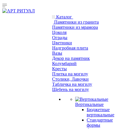
Каталог
Памятники из гранита
Памятники из мрамора
Цоколя
Ограды
Цветники
Надгробная плита
Вазы
Декор на памятник
Колумбарий
Кресты
Плитка на могилу
Столики, Лавочки
Табличка на могилу
Щебень на могилу
Вертикальные
Бюджетные
вертикальные
Стандартные
формы