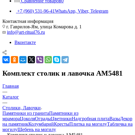
Сравнение товаров
0
+7 (960) 531-96-41
WhatsApp, Viber, Telegram
Контактная информация
г. Гаврилов-Ям, улица Комарова д. 1
info@art-ritual76.ru
Вконтакте
Комплект столик и лавочка AM5481
Главная
—
Каталог
—
Столики, Лавочки
Памятники из гранита
Памятники из
мрамора
Цоколя
Ограды
Цветники
Надгробная плита
Вазы
Декор
на памятник
Колумбарий
Кресты
Плитка на могилу
Табличка на
могилу
Щебень на могилу
—
Комплект столик и лавочка AM5481