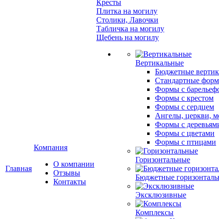
Кресты
Плитка на могилу
Столики, Лавочки
Табличка на могилу
Щебень на могилу
Вертикальные
Бюджетные вертик
Стандартные фор
Формы с барельеф
Формы с крестом
Формы с сердцем
Ангелы, церкви, м
Формы с деревьям
Формы с цветами
Формы с птицами
Компания
Горизонтальные
О компании
Главная
Отзывы
Бюджетные горизонталь
Контакты
Эксклюзивные
Комплексы