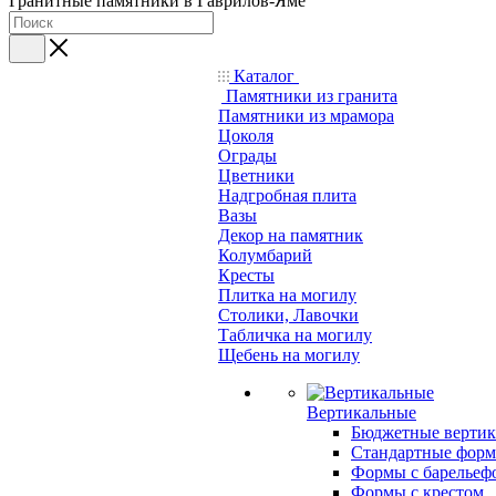
Гранитные памятники в Гаврилов-Яме
Каталог
Памятники из гранита
Памятники из мрамора
Цоколя
Ограды
Цветники
Надгробная плита
Вазы
Декор на памятник
Колумбарий
Кресты
Плитка на могилу
Столики, Лавочки
Табличка на могилу
Щебень на могилу
Вертикальные
Бюджетные вертик
Стандартные фор
Формы с барельеф
Формы с крестом