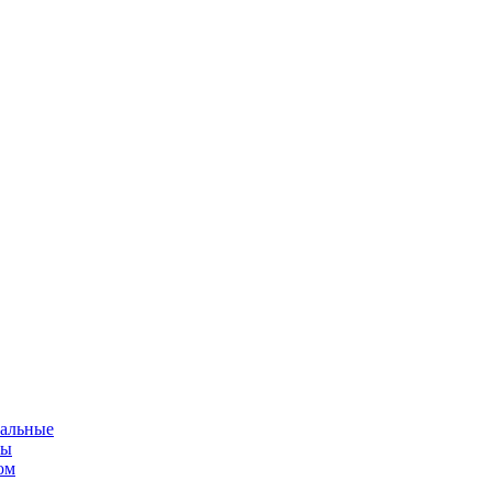
альные
мы
ом