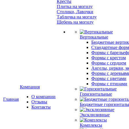
Кресты
Плитка на могилу
Столики, Лавочки
Табличка на могилу
Щебень на могилу
Вертикальные
Бюджетные вертик
Стандартные фор
Формы с барельеф
Формы с крестом
Формы с сердцем
Ангелы, церкви, м
Формы с деревьям
Формы с цветами
Формы с птицами
Компания
Горизонтальные
О компании
Главная
Отзывы
Бюджетные горизонталь
Контакты
Эксклюзивные
Комплексы