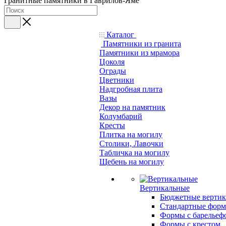
Гранитные памятники в Гаврилов-Яме
Каталог
Памятники из гранита
Памятники из мрамора
Цоколя
Ограды
Цветники
Надгробная плита
Вазы
Декор на памятник
Колумбарий
Кресты
Плитка на могилу
Столики, Лавочки
Табличка на могилу
Щебень на могилу
Вертикальные
Бюджетные вертик
Стандартные фор
Формы с барельеф
Формы с крестом