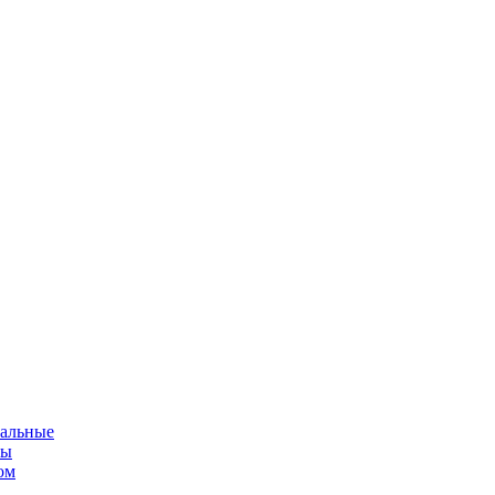
альные
мы
ом