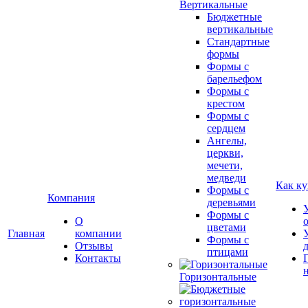
Вертикальные
Бюджетные
вертикальные
Стандартные
формы
Формы с
барельефом
Формы с
крестом
Формы с
сердцем
Ангелы,
церкви,
мечети,
медведи
Как ку
Формы с
Компания
деревьями
Формы с
О
цветами
Главная
компании
Формы с
Отзывы
птицами
Контакты
Горизонтальные