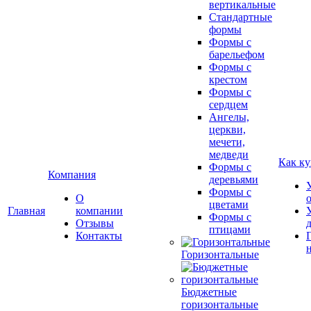
вертикальные
Стандартные
формы
Формы с
барельефом
Формы с
крестом
Формы с
сердцем
Ангелы,
церкви,
мечети,
медведи
Как ку
Формы с
Компания
деревьями
Формы с
О
цветами
Главная
компании
Формы с
Отзывы
птицами
Контакты
Горизонтальные
Бюджетные
горизонтальные