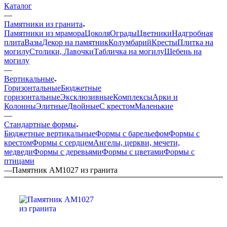
Каталог
—
Памятники из гранита
Памятники из мрамора
Цоколя
Ограды
Цветники
Надгробная
плита
Вазы
Декор на памятник
Колумбарий
Кресты
Плитка на
могилу
Столики, Лавочки
Табличка на могилу
Щебень на
могилу
—
Вертикальные
Горизонтальные
Бюджетные
горизонтальные
Эксклюзивные
Комплексы
Арки и
Колонны
Элитные
Двойные
С крестом
Маленькие
—
Стандартные формы
Бюджетные вертикальные
Формы с барельефом
Формы с
крестом
Формы с сердцем
Ангелы, церкви, мечети,
медведи
Формы с деревьями
Формы с цветами
Формы с
птицами
—
Памятник AM1027 из гранита