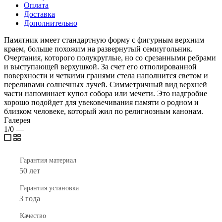
Оплата
Доставка
Дополнительно
Памятник имеет стандартную форму с фигурным верхним
краем, больше похожим на развернутый семиугольник.
Очертания, которого полукруглые, но со срезанными ребрами
и выступающей верхушкой. За счет его отполированной
поверхности и четкими гранями стела наполнится светом и
переливами солнечных лучей. Симметричный вид верхней
части напоминает купол собора или мечети. Это надгробие
хорошо подойдет для увековечивания памяти о родном и
близком человеке, который жил по религиозным канонам.
Галерея
1/0
—
Гарантия материал
50 лет
Гарантия установка
3 года
Качество