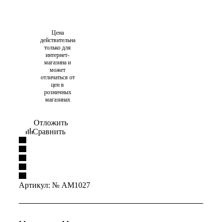
Цена
действительна
только для
интернет-
магазина и
может
отличаться от
цен в
розничных
магазинах
Отложить
Сравнить
Артикул:
№ AM1027