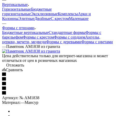
Вертикальные
Горизонтальные
Бюджетные
горизонтальные
Эксклюзивные
Комплексы
Арки и
Колонны
Элитные
Двойные
С крестом
Маленькие
—
Формы с птицами
Бюджетные вертикальные
Стандартные формы
Формы с
барельефом
Формы с крестом
Формы с сердцем
Ангелы,
церкви, мечети, медведи
Формы с деревьями
Формы с цветами
—
Памятник AM1838 из гранита
Цена действительна только для интернет-магазина и может
отличаться от цен в розничных магазинах
Отложить
Сравнить
Артикул:
№ AM1838
Материал:
—
Мансур