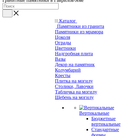
Гранитные памятники в Гаврилов-Яме
Каталог
Памятники из гранита
Памятники из мрамора
Цоколя
Ограды
Цветники
Надгробная плита
Вазы
Декор на памятник
Колумбарий
Кресты
Плитка на могилу
Столики, Лавочки
Табличка на могилу
Щебень на могилу
Вертикальные
Бюджетные
вертикальные
Стандартные
формы