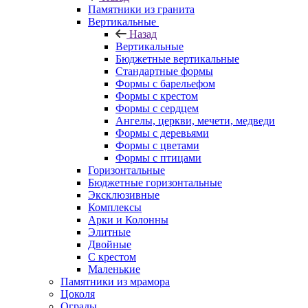
Памятники из гранита
Вертикальные
Назад
Вертикальные
Бюджетные вертикальные
Стандартные формы
Формы с барельефом
Формы с крестом
Формы с сердцем
Ангелы, церкви, мечети, медведи
Формы с деревьями
Формы с цветами
Формы с птицами
Горизонтальные
Бюджетные горизонтальные
Эксклюзивные
Комплексы
Арки и Колонны
Элитные
Двойные
С крестом
Маленькие
Памятники из мрамора
Цоколя
Ограды