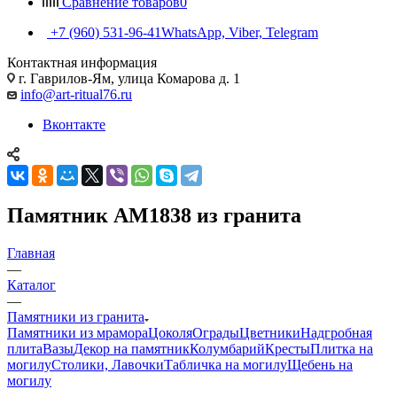
Сравнение товаров
0
+7 (960) 531-96-41
WhatsApp, Viber, Telegram
Контактная информация
г. Гаврилов-Ям, улица Комарова д. 1
info@art-ritual76.ru
Вконтакте
Памятник AM1838 из гранита
Главная
—
Каталог
—
Памятники из гранита
Памятники из мрамора
Цоколя
Ограды
Цветники
Надгробная
плита
Вазы
Декор на памятник
Колумбарий
Кресты
Плитка на
могилу
Столики, Лавочки
Табличка на могилу
Щебень на
могилу
—