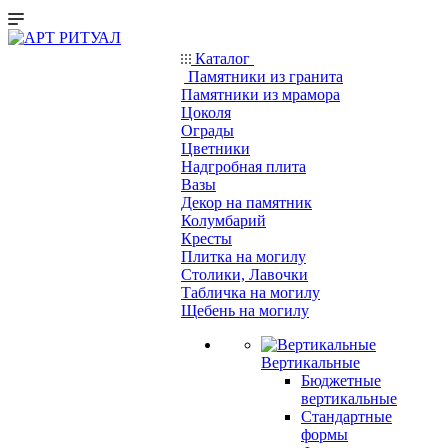
Каталог
Памятники из гранита
Памятники из мрамора
Цоколя
Ограды
Цветники
Надгробная плита
Вазы
Декор на памятник
Колумбарий
Кресты
Плитка на могилу
Столики, Лавочки
Табличка на могилу
Щебень на могилу
Вертикальные
Бюджетные
вертикальные
Стандартные
формы