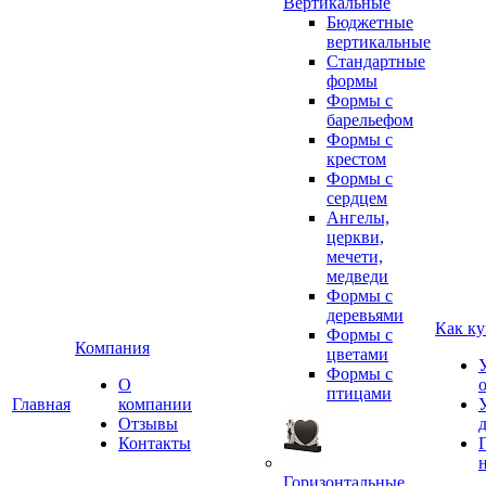
Вертикальные
Бюджетные
вертикальные
Стандартные
формы
Формы с
барельефом
Формы с
крестом
Формы с
сердцем
Ангелы,
церкви,
мечети,
медведи
Формы с
деревьями
Как ку
Формы с
Компания
цветами
Формы с
О
птицами
Главная
компании
Отзывы
Контакты
Горизонтальные