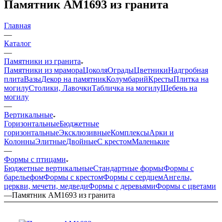
Памятник AM1693 из гранита
Главная
—
Каталог
—
Памятники из гранита
Памятники из мрамора
Цоколя
Ограды
Цветники
Надгробная
плита
Вазы
Декор на памятник
Колумбарий
Кресты
Плитка на
могилу
Столики, Лавочки
Табличка на могилу
Щебень на
могилу
—
Вертикальные
Горизонтальные
Бюджетные
горизонтальные
Эксклюзивные
Комплексы
Арки и
Колонны
Элитные
Двойные
С крестом
Маленькие
—
Формы с птицами
Бюджетные вертикальные
Стандартные формы
Формы с
барельефом
Формы с крестом
Формы с сердцем
Ангелы,
церкви, мечети, медведи
Формы с деревьями
Формы с цветами
—
Памятник AM1693 из гранита