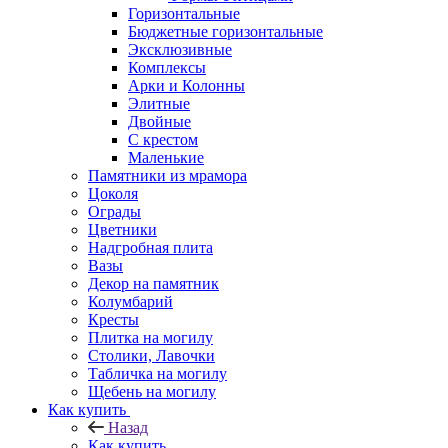
Горизонтальные
Бюджетные горизонтальные
Эксклюзивные
Комплексы
Арки и Колонны
Элитные
Двойные
С крестом
Маленькие
Памятники из мрамора
Цоколя
Ограды
Цветники
Надгробная плита
Вазы
Декор на памятник
Колумбарий
Кресты
Плитка на могилу
Столики, Лавочки
Табличка на могилу
Щебень на могилу
Как купить
Назад
Как купить