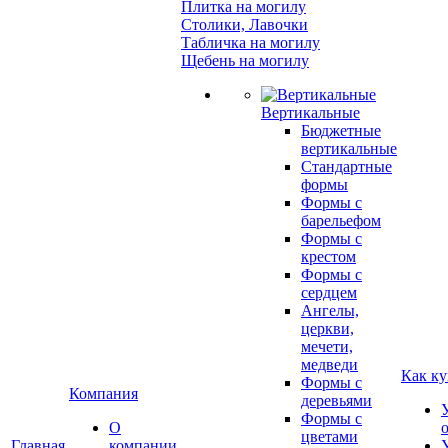
Плитка на могилу
Столики, Лавочки
Табличка на могилу
Щебень на могилу
Вертикальные
Бюджетные
вертикальные
Стандартные
формы
Формы с
барельефом
Формы с
крестом
Формы с
сердцем
Ангелы,
церкви,
мечети,
медведи
Как ку
Формы с
Компания
деревьями
Формы с
О
цветами
Главная
компании