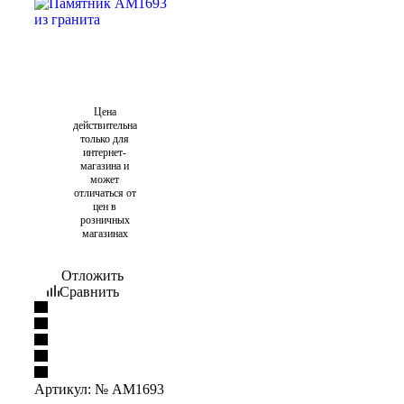
Цена
действительна
только для
интернет-
магазина и
может
отличаться от
цен в
розничных
магазинах
Отложить
Сравнить
Артикул:
№ AM1693