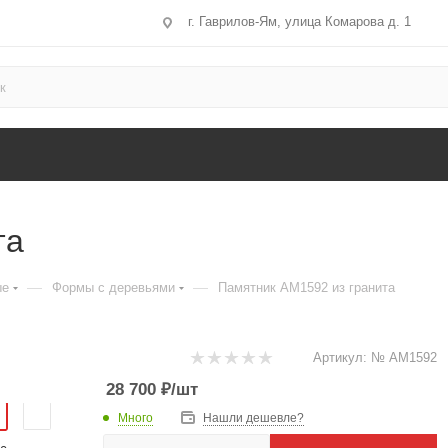
г. Гаврилов-Ям, улица Комарова д. 1
та
—
—
ые
Формы с деревьями
Памятник AM1592 из гранита
Артикул:
№ AM1592
28 700
₽
/шт
Много
Нашли дешевле?