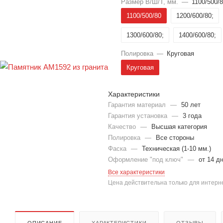
Размер В/Ш/Т, мм.
—
1100/500/
1100/500/80
1200/600/80;
1300/600/80;
1400/600/80;
Полировка
—
Круговая
Круговая
Характеристики
Гарантия материал
—
50 лет
Гарантия установка
—
3 года
Качество
—
Высшая категория
Полировка
—
Все стороны
Фаска
—
Техническая (1-10 мм.)
Оформление "под ключ"
—
от 14 д
Все характеристики
Цена действительна только для интерне