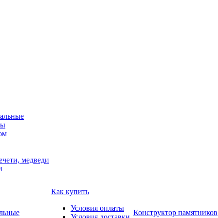
альные
мы
ом
ечети, медведи
и
Как купить
Условия оплаты
Конструктор памятников
Условия доставки