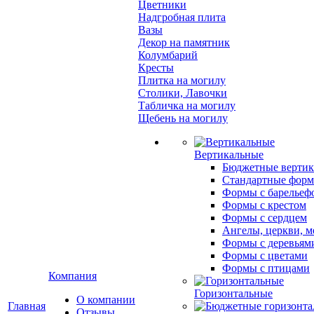
Цветники
Надгробная плита
Вазы
Декор на памятник
Колумбарий
Кресты
Плитка на могилу
Столики, Лавочки
Табличка на могилу
Щебень на могилу
Вертикальные
Бюджетные вертик
Стандартные фор
Формы с барельеф
Формы с крестом
Формы с сердцем
Ангелы, церкви, м
Формы с деревьям
Формы с цветами
Формы с птицами
Компания
Горизонтальные
О компании
Главная
Отзывы