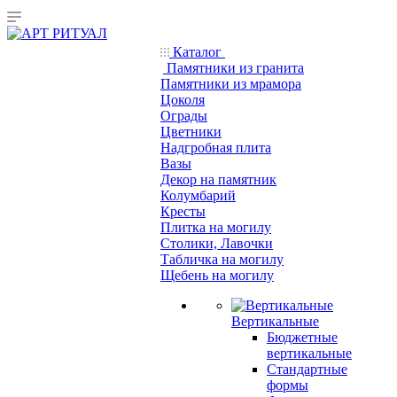
Каталог
Памятники из гранита
Памятники из мрамора
Цоколя
Ограды
Цветники
Надгробная плита
Вазы
Декор на памятник
Колумбарий
Кресты
Плитка на могилу
Столики, Лавочки
Табличка на могилу
Щебень на могилу
Вертикальные
Бюджетные
вертикальные
Стандартные
формы