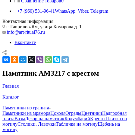
Сравнение товаров
0
+7 (960) 531-96-41
WhatsApp, Viber, Telegram
Контактная информация
г. Гаврилов-Ям, улица Комарова д. 1
info@art-ritual76.ru
Вконтакте
Памятник AM3217 с крестом
Главная
—
Каталог
—
Памятники из гранита
Памятники из мрамора
Цоколя
Ограды
Цветники
Надгробная
плита
Вазы
Декор на памятник
Колумбарий
Кресты
Плитка на
могилу
Столики, Лавочки
Табличка на могилу
Щебень на
могилу
—