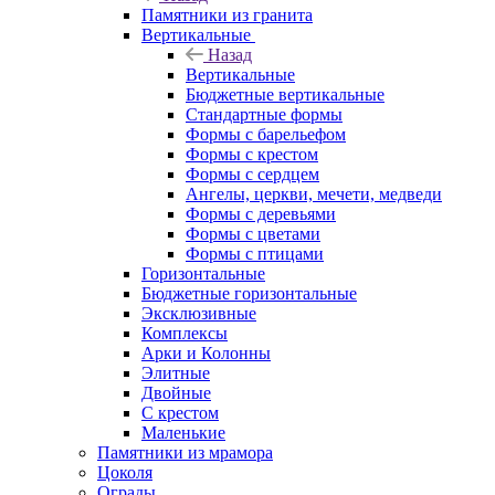
Памятники из гранита
Вертикальные
Назад
Вертикальные
Бюджетные вертикальные
Стандартные формы
Формы с барельефом
Формы с крестом
Формы с сердцем
Ангелы, церкви, мечети, медведи
Формы с деревьями
Формы с цветами
Формы с птицами
Горизонтальные
Бюджетные горизонтальные
Эксклюзивные
Комплексы
Арки и Колонны
Элитные
Двойные
С крестом
Маленькие
Памятники из мрамора
Цоколя
Ограды