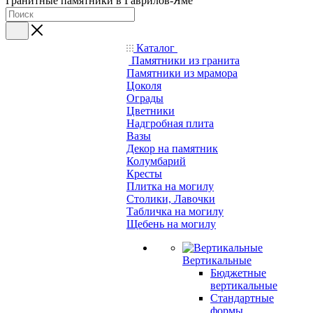
Гранитные памятники в Гаврилов-Яме
Каталог
Памятники из гранита
Памятники из мрамора
Цоколя
Ограды
Цветники
Надгробная плита
Вазы
Декор на памятник
Колумбарий
Кресты
Плитка на могилу
Столики, Лавочки
Табличка на могилу
Щебень на могилу
Вертикальные
Бюджетные
вертикальные
Стандартные
формы