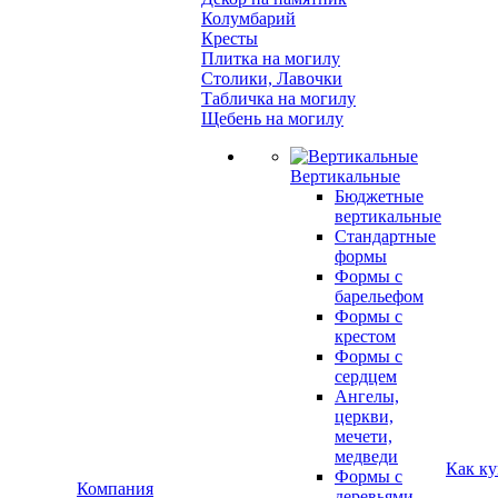
Колумбарий
Кресты
Плитка на могилу
Столики, Лавочки
Табличка на могилу
Щебень на могилу
Вертикальные
Бюджетные
вертикальные
Стандартные
формы
Формы с
барельефом
Формы с
крестом
Формы с
сердцем
Ангелы,
церкви,
мечети,
медведи
Как ку
Формы с
Компания
деревьями