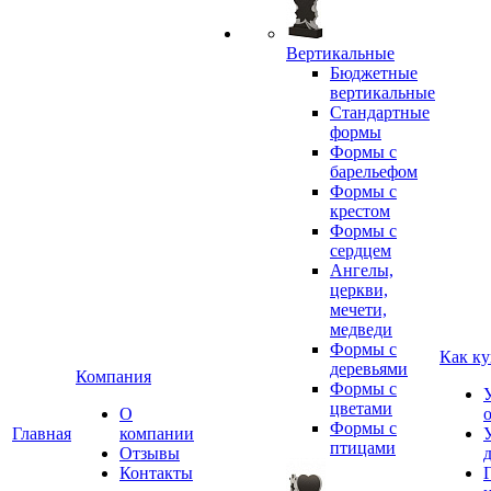
Вертикальные
Бюджетные
вертикальные
Стандартные
формы
Формы с
барельефом
Формы с
крестом
Формы с
сердцем
Ангелы,
церкви,
мечети,
медведи
Формы с
Как ку
деревьями
Компания
Формы с
цветами
О
Формы с
Главная
компании
птицами
Отзывы
Контакты