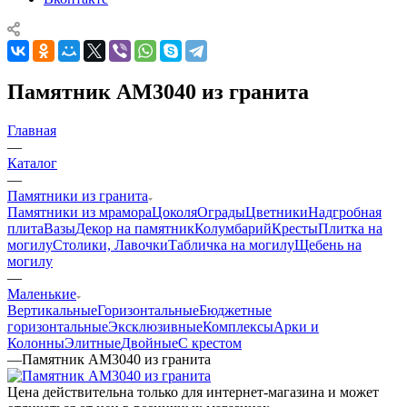
Памятник AM3040 из гранита
Главная
—
Каталог
—
Памятники из гранита
Памятники из мрамора
Цоколя
Ограды
Цветники
Надгробная
плита
Вазы
Декор на памятник
Колумбарий
Кресты
Плитка на
могилу
Столики, Лавочки
Табличка на могилу
Щебень на
могилу
—
Маленькие
Вертикальные
Горизонтальные
Бюджетные
горизонтальные
Эксклюзивные
Комплексы
Арки и
Колонны
Элитные
Двойные
С крестом
—
Памятник AM3040 из гранита
Цена действительна только для интернет-магазина и может