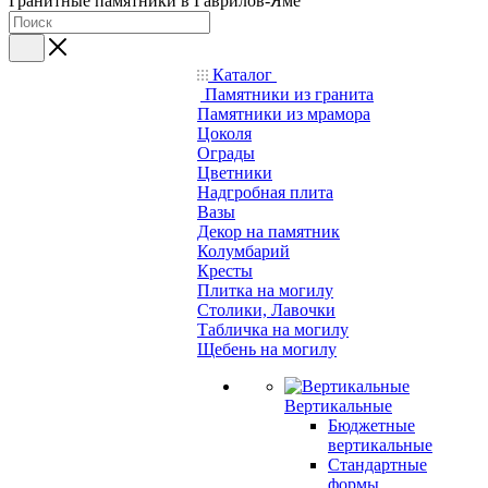
Гранитные памятники в Гаврилов-Яме
Каталог
Памятники из гранита
Памятники из мрамора
Цоколя
Ограды
Цветники
Надгробная плита
Вазы
Декор на памятник
Колумбарий
Кресты
Плитка на могилу
Столики, Лавочки
Табличка на могилу
Щебень на могилу
Вертикальные
Бюджетные
вертикальные
Стандартные
формы