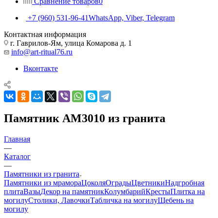
Сравнение товаров
0
+7 (960) 531-96-41
WhatsApp, Viber, Telegram
Контактная информация
г. Гаврилов-Ям, улица Комарова д. 1
info@art-ritual76.ru
Вконтакте
Памятник AM3010 из гранита
Главная
—
Каталог
—
Памятники из гранита
Памятники из мрамора
Цоколя
Ограды
Цветники
Надгробная
плита
Вазы
Декор на памятник
Колумбарий
Кресты
Плитка на
могилу
Столики, Лавочки
Табличка на могилу
Щебень на
могилу
—