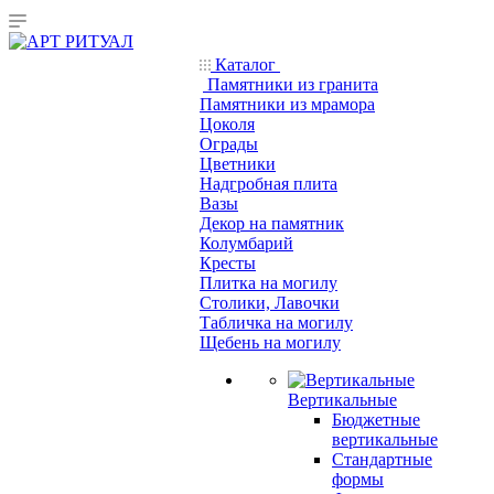
Каталог
Памятники из гранита
Памятники из мрамора
Цоколя
Ограды
Цветники
Надгробная плита
Вазы
Декор на памятник
Колумбарий
Кресты
Плитка на могилу
Столики, Лавочки
Табличка на могилу
Щебень на могилу
Вертикальные
Бюджетные
вертикальные
Стандартные
формы