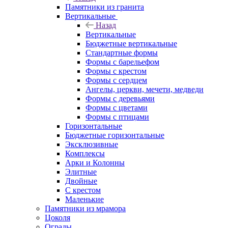
Памятники из гранита
Вертикальные
Назад
Вертикальные
Бюджетные вертикальные
Стандартные формы
Формы с барельефом
Формы с крестом
Формы с сердцем
Ангелы, церкви, мечети, медведи
Формы с деревьями
Формы с цветами
Формы с птицами
Горизонтальные
Бюджетные горизонтальные
Эксклюзивные
Комплексы
Арки и Колонны
Элитные
Двойные
С крестом
Маленькие
Памятники из мрамора
Цоколя
Ограды