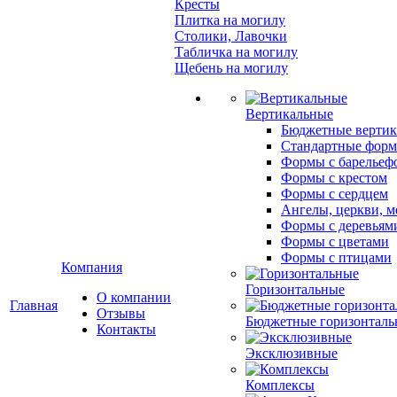
Кресты
Плитка на могилу
Столики, Лавочки
Табличка на могилу
Щебень на могилу
Вертикальные
Бюджетные вертик
Стандартные фор
Формы с барельеф
Формы с крестом
Формы с сердцем
Ангелы, церкви, м
Формы с деревьям
Формы с цветами
Формы с птицами
Компания
Горизонтальные
О компании
Главная
Отзывы
Бюджетные горизонталь
Контакты
Эксклюзивные
Комплексы