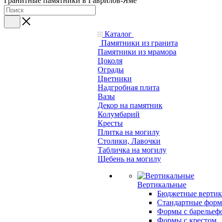
Гранитные памятники в Гаврилов-Яме
Каталог
Памятники из гранита
Памятники из мрамора
Цоколя
Ограды
Цветники
Надгробная плита
Вазы
Декор на памятник
Колумбарий
Кресты
Плитка на могилу
Столики, Лавочки
Табличка на могилу
Щебень на могилу
Вертикальные
Бюджетные вертик
Стандартные фор
Формы с барельеф
Формы с крестом