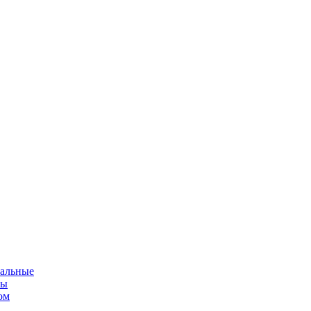
альные
мы
ом