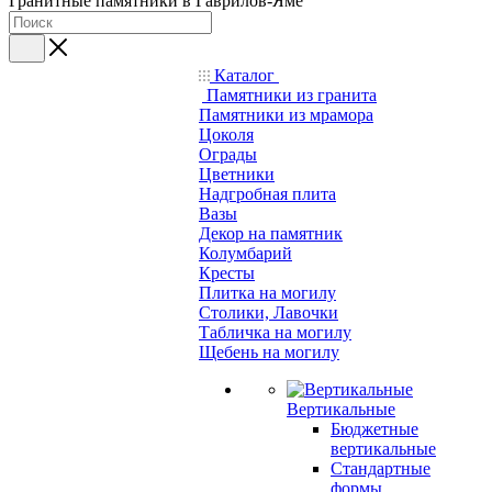
Гранитные памятники в Гаврилов-Яме
Каталог
Памятники из гранита
Памятники из мрамора
Цоколя
Ограды
Цветники
Надгробная плита
Вазы
Декор на памятник
Колумбарий
Кресты
Плитка на могилу
Столики, Лавочки
Табличка на могилу
Щебень на могилу
Вертикальные
Бюджетные
вертикальные
Стандартные
формы