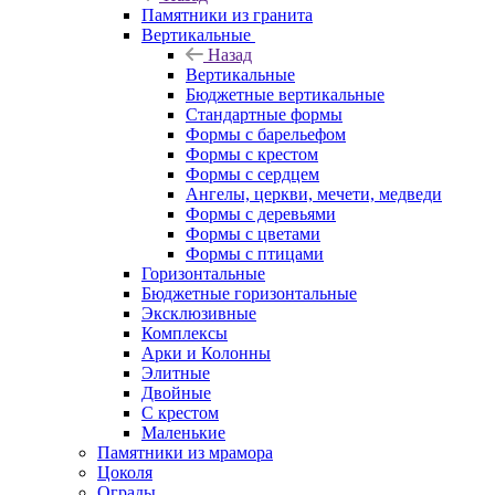
Памятники из гранита
Вертикальные
Назад
Вертикальные
Бюджетные вертикальные
Стандартные формы
Формы с барельефом
Формы с крестом
Формы с сердцем
Ангелы, церкви, мечети, медведи
Формы с деревьями
Формы с цветами
Формы с птицами
Горизонтальные
Бюджетные горизонтальные
Эксклюзивные
Комплексы
Арки и Колонны
Элитные
Двойные
С крестом
Маленькие
Памятники из мрамора
Цоколя
Ограды