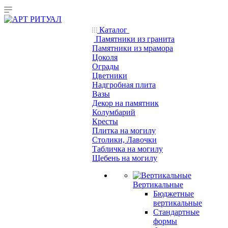
Каталог
Памятники из гранита
Памятники из мрамора
Цоколя
Ограды
Цветники
Надгробная плита
Вазы
Декор на памятник
Колумбарий
Кресты
Плитка на могилу
Столики, Лавочки
Табличка на могилу
Щебень на могилу
Вертикальные
Бюджетные
вертикальные
Стандартные
формы