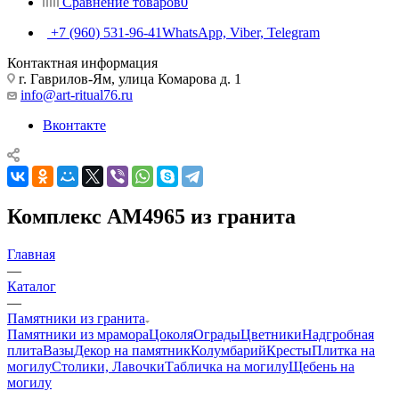
Сравнение товаров
0
+7 (960) 531-96-41
WhatsApp, Viber, Telegram
Контактная информация
г. Гаврилов-Ям, улица Комарова д. 1
info@art-ritual76.ru
Вконтакте
Комплекс AM4965 из гранита
Главная
—
Каталог
—
Памятники из гранита
Памятники из мрамора
Цоколя
Ограды
Цветники
Надгробная
плита
Вазы
Декор на памятник
Колумбарий
Кресты
Плитка на
могилу
Столики, Лавочки
Табличка на могилу
Щебень на
могилу
—