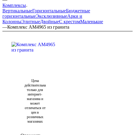
Комплексы
Вертикальные
Горизонтальные
Бюджетные
горизонтальные
Эксклюзивные
Арки и
Колонны
Элитные
Двойные
С крестом
Маленькие
—
Комплекс AM4965 из гранита
Цена
действительна
только для
интернет-
магазина и
может
отличаться от
цен в
розничных
магазинах