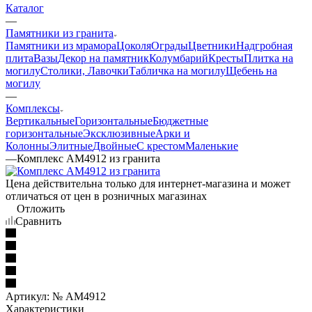
Каталог
—
Памятники из гранита
Памятники из мрамора
Цоколя
Ограды
Цветники
Надгробная
плита
Вазы
Декор на памятник
Колумбарий
Кресты
Плитка на
могилу
Столики, Лавочки
Табличка на могилу
Щебень на
могилу
—
Комплексы
Вертикальные
Горизонтальные
Бюджетные
горизонтальные
Эксклюзивные
Арки и
Колонны
Элитные
Двойные
С крестом
Маленькие
—
Комплекс AM4912 из гранита
Цена действительна только для интернет-магазина и может
отличаться от цен в розничных магазинах
Отложить
Сравнить
Артикул:
№ AM4912
Характеристики