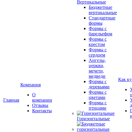
Вертикальные
Бюджетные
вертикальные
Стандартные
формы
Формы с
барельефом
Формы с
крестом
Формы с
сердцем
Ангелы,
церкви,
мечети,
медведи
Как ку
Формы с
Компания
деревьями
Формы с
О
цветами
Главная
компании
Формы с
Отзывы
птицами
Контакты
Горизонтальные