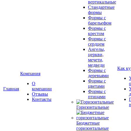
вертикальные
Стандартные
формы
Формы с
барельефом
Формы с
крестом
Формы с
сердцем
Ангелы,
церкви,
мечети,
медведи
Как ку
Формы с
Компания
деревьями
Формы с
О
цветами
Главная
компании
Формы с
Отзывы
птицами
Контакты
Горизонтальные
Бюджетные
горизонтальные