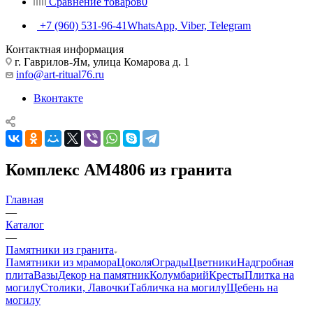
Сравнение товаров
0
+7 (960) 531-96-41
WhatsApp, Viber, Telegram
Контактная информация
г. Гаврилов-Ям, улица Комарова д. 1
info@art-ritual76.ru
Вконтакте
Комплекс AM4806 из гранита
Главная
—
Каталог
—
Памятники из гранита
Памятники из мрамора
Цоколя
Ограды
Цветники
Надгробная
плита
Вазы
Декор на памятник
Колумбарий
Кресты
Плитка на
могилу
Столики, Лавочки
Табличка на могилу
Щебень на
могилу
—