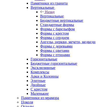
Памятники из гранита
Вертикальные
Назад
Вертикальные
Бюджетные вертикальные
Стандартные формы
Формы с барельефом
Формы с крестом
Формы с сердцем
Ангелы, церкви, мечети, медведи
Формы с деревьями
Формы с цветами
Формы с птицами
Горизонтальные
Бюджетные горизонтальные
Эксклюзивные
Комплексы
Арки и Колонны
Элитные
Двойные
С крестом
Маленькие
Памятники из мрамора
Цоколя
Ограды