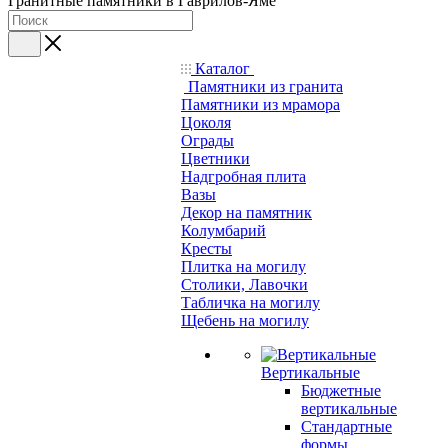
Гранитные памятники в Гаврилов-Яме
Каталог
Памятники из гранита
Памятники из мрамора
Цоколя
Ограды
Цветники
Надгробная плита
Вазы
Декор на памятник
Колумбарий
Кресты
Плитка на могилу
Столики, Лавочки
Табличка на могилу
Щебень на могилу
Вертикальные
Бюджетные
вертикальные
Стандартные
формы