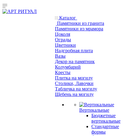
Каталог
Памятники из гранита
Памятники из мрамора
Цоколя
Ограды
Цветники
Надгробная плита
Вазы
Декор на памятник
Колумбарий
Кресты
Плитка на могилу
Столики, Лавочки
Табличка на могилу
Щебень на могилу
Вертикальные
Бюджетные
вертикальные
Стандартные
формы