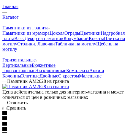
Главная
—
Каталог
—
Памятники из гранита
Памятники из мрамора
Цоколя
Ограды
Цветники
Надгробная
плита
Вазы
Декор на памятник
Колумбарий
Кресты
Плитка на
могилу
Столики, Лавочки
Табличка на могилу
Щебень на
могилу
—
Горизонтальные
Вертикальные
Бюджетные
горизонтальные
Эксклюзивные
Комплексы
Арки и
Колонны
Элитные
Двойные
С крестом
Маленькие
—
Памятник AM2628 из гранита
Цена действительна только для интернет-магазина и может
отличаться от цен в розничных магазинах
Отложить
Сравнить