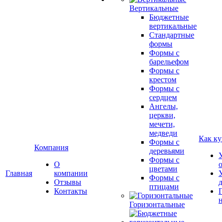
Вертикальные
Бюджетные
вертикальные
Стандартные
формы
Формы с
барельефом
Формы с
крестом
Формы с
сердцем
Ангелы,
церкви,
мечети,
медведи
Как ку
Формы с
Компания
деревьями
Формы с
О
цветами
Главная
компании
Формы с
Отзывы
птицами
Контакты
Горизонтальные