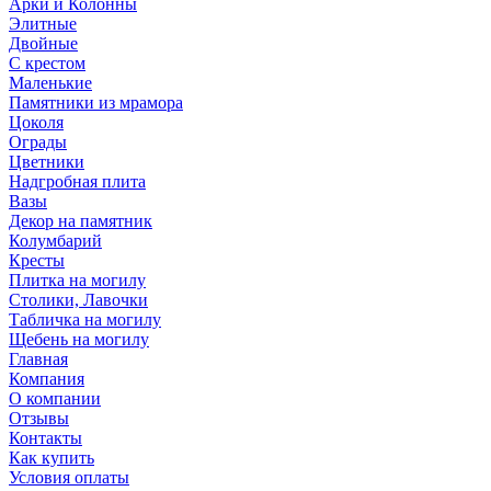
Арки и Колонны
Элитные
Двойные
С крестом
Маленькие
Памятники из мрамора
Цоколя
Ограды
Цветники
Надгробная плита
Вазы
Декор на памятник
Колумбарий
Кресты
Плитка на могилу
Столики, Лавочки
Табличка на могилу
Щебень на могилу
Главная
Компания
О компании
Отзывы
Контакты
Как купить
Условия оплаты