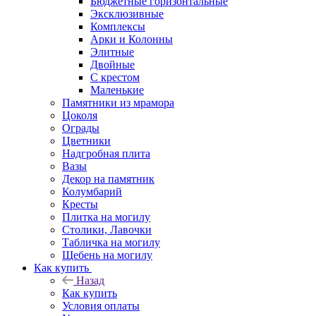
Бюджетные горизонтальные
Эксклюзивные
Комплексы
Арки и Колонны
Элитные
Двойные
С крестом
Маленькие
Памятники из мрамора
Цоколя
Ограды
Цветники
Надгробная плита
Вазы
Декор на памятник
Колумбарий
Кресты
Плитка на могилу
Столики, Лавочки
Табличка на могилу
Щебень на могилу
Как купить
Назад
Как купить
Условия оплаты