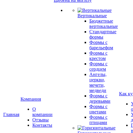
Щебень на могилу
Вертикальные
Бюджетные
вертикальные
Стандартные
формы
Формы с
барельефом
Формы с
крестом
Формы с
сердцем
Ангелы,
церкви,
мечети,
медведи
Как ку
Формы с
Компания
деревьями
Формы с
О
цветами
Главная
компании
Формы с
Отзывы
птицами
Контакты