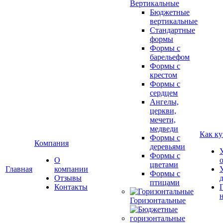
Вертикальные
Бюджетные
вертикальные
Стандартные
формы
Формы с
барельефом
Формы с
крестом
Формы с
сердцем
Ангелы,
церкви,
мечети,
медведи
Как ку
Формы с
Компания
деревьями
Формы с
О
цветами
Главная
компании
Формы с
Отзывы
птицами
Контакты
Горизонтальные