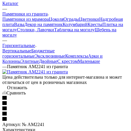
Каталог
—
Памятники из гранита
Памятники из мрамора
Цоколя
Ограды
Цветники
Надгробная
плита
Вазы
Декор на памятник
Колумбарий
Кресты
Плитка на
могилу
Столики, Лавочки
Табличка на могилу
Щебень на
могилу
—
Горизонтальные
Вертикальные
Бюджетные
горизонтальные
Эксклюзивные
Комплексы
Арки и
Колонны
Элитные
Двойные
С крестом
Маленькие
—
Памятник AM2241 из гранита
Цена действительна только для интернет-магазина и может
отличаться от цен в розничных магазинах
Отложить
Сравнить
Артикул:
№ AM2241
Характеристики