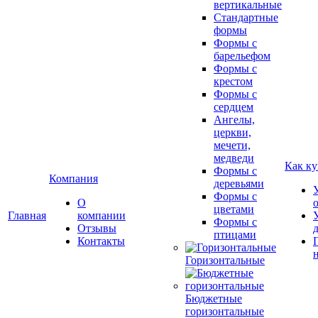
вертикальные
Стандартные
формы
Формы с
барельефом
Формы с
крестом
Формы с
сердцем
Ангелы,
церкви,
мечети,
медведи
Как ку
Формы с
Компания
деревьями
Формы с
О
цветами
Главная
компании
Формы с
Отзывы
птицами
Контакты
Горизонтальные
Бюджетные
горизонтальные