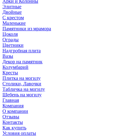
Арки и Колонны
Элитные
Двойные
С крестом
Маленькие
Памятники из мрамора
Цоколя
Ограды
Цветники
Надгробная плита
Вазы
Декор на памятник
Колумбарий
Кресты
Плитка на могилу
Столики, Лавочки
Табличка на могилу
Щебень на могилу
Главная
Компания
О компании
Отзывы
Контакты
Как купить
Условия оплаты