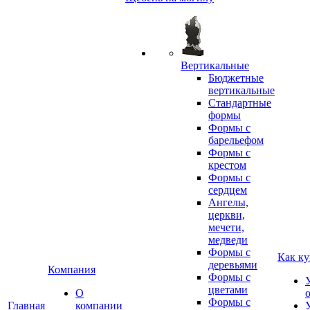
Вертикальные
Бюджетные
вертикальные
Стандартные
формы
Формы с
барельефом
Формы с
крестом
Формы с
сердцем
Ангелы,
церкви,
мечети,
медведи
Формы с
Как ку
деревьями
Компания
Формы с
цветами
О
Формы с
Главная
компании