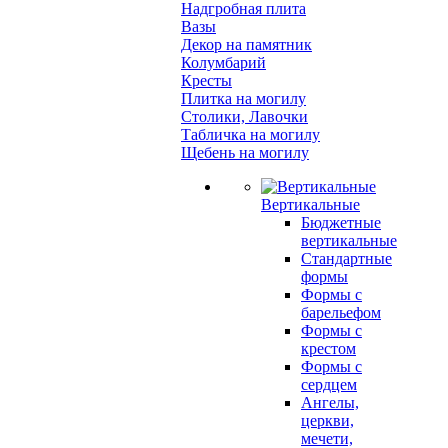
Надгробная плита
Вазы
Декор на памятник
Колумбарий
Кресты
Плитка на могилу
Столики, Лавочки
Табличка на могилу
Щебень на могилу
Вертикальные
Бюджетные
вертикальные
Стандартные
формы
Формы с
барельефом
Формы с
крестом
Формы с
сердцем
Ангелы,
церкви,
мечети,