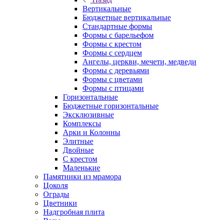
Вертикальные
Бюджетные вертикальные
Стандартные формы
Формы с барельефом
Формы с крестом
Формы с сердцем
Ангелы, церкви, мечети, медведи
Формы с деревьями
Формы с цветами
Формы с птицами
Горизонтальные
Бюджетные горизонтальные
Эксклюзивные
Комплексы
Арки и Колонны
Элитные
Двойные
С крестом
Маленькие
Памятники из мрамора
Цоколя
Ограды
Цветники
Надгробная плита