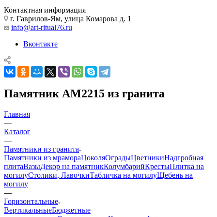
Контактная информация
г. Гаврилов-Ям, улица Комарова д. 1
info@art-ritual76.ru
Вконтакте
Памятник AM2215 из гранита
Главная
—
Каталог
—
Памятники из гранита
Памятники из мрамора
Цоколя
Ограды
Цветники
Надгробная
плита
Вазы
Декор на памятник
Колумбарий
Кресты
Плитка на
могилу
Столики, Лавочки
Табличка на могилу
Щебень на
могилу
—
Горизонтальные
Вертикальные
Бюджетные