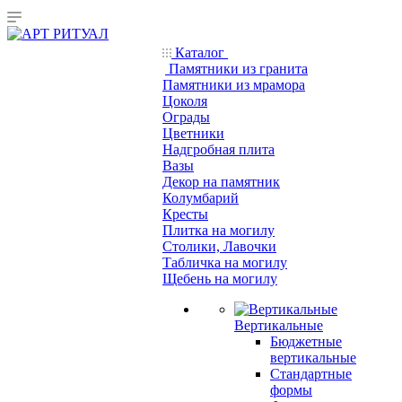
Каталог
Памятники из гранита
Памятники из мрамора
Цоколя
Ограды
Цветники
Надгробная плита
Вазы
Декор на памятник
Колумбарий
Кресты
Плитка на могилу
Столики, Лавочки
Табличка на могилу
Щебень на могилу
Вертикальные
Бюджетные
вертикальные
Стандартные
формы