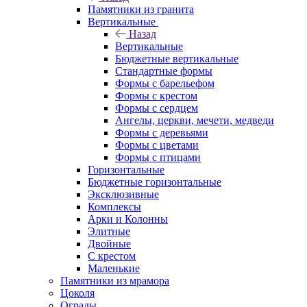
Памятники из гранита
Вертикальные
Назад
Вертикальные
Бюджетные вертикальные
Стандартные формы
Формы с барельефом
Формы с крестом
Формы с сердцем
Ангелы, церкви, мечети, медведи
Формы с деревьями
Формы с цветами
Формы с птицами
Горизонтальные
Бюджетные горизонтальные
Эксклюзивные
Комплексы
Арки и Колонны
Элитные
Двойные
С крестом
Маленькие
Памятники из мрамора
Цоколя
Ограды