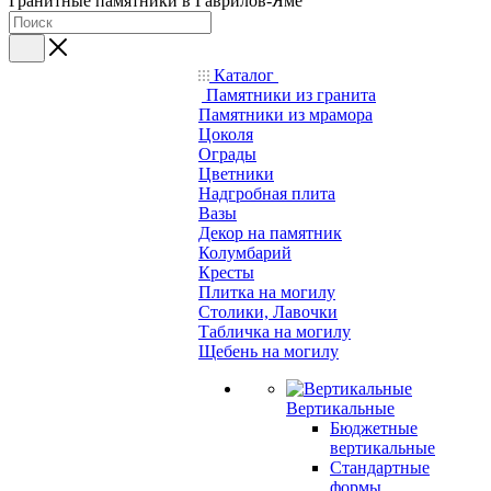
Гранитные памятники в Гаврилов-Яме
Каталог
Памятники из гранита
Памятники из мрамора
Цоколя
Ограды
Цветники
Надгробная плита
Вазы
Декор на памятник
Колумбарий
Кресты
Плитка на могилу
Столики, Лавочки
Табличка на могилу
Щебень на могилу
Вертикальные
Бюджетные
вертикальные
Стандартные
формы