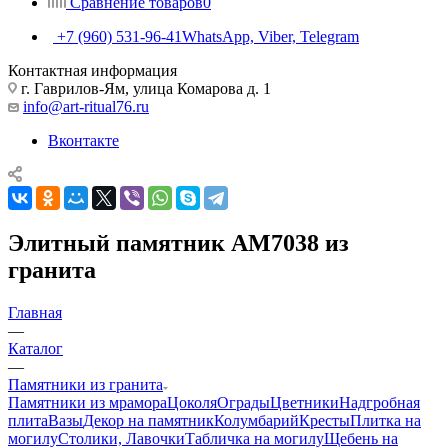
Сравнение товаров
0
+7 (960) 531-96-41
WhatsApp, Viber, Telegram
Контактная информация
г. Гаврилов-Ям, улица Комарова д. 1
info@art-ritual76.ru
Вконтакте
Элитный памятник AM7038 из
гранита
Главная
—
Каталог
—
Памятники из гранита
Памятники из мрамора
Цоколя
Ограды
Цветники
Надгробная
плита
Вазы
Декор на памятник
Колумбарий
Кресты
Плитка на
могилу
Столики, Лавочки
Табличка на могилу
Щебень на