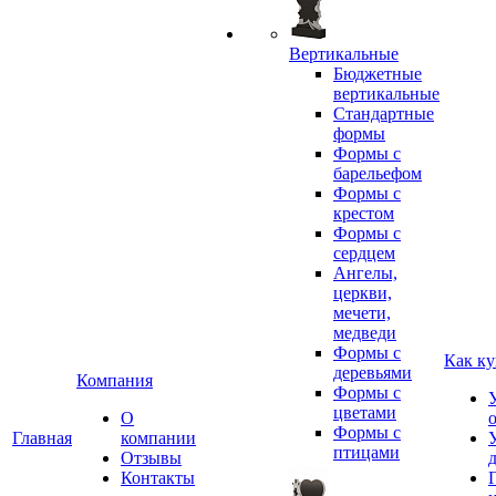
Вертикальные
Бюджетные
вертикальные
Стандартные
формы
Формы с
барельефом
Формы с
крестом
Формы с
сердцем
Ангелы,
церкви,
мечети,
медведи
Формы с
Как ку
деревьями
Компания
Формы с
цветами
О
Формы с
Главная
компании
птицами
Отзывы
Контакты