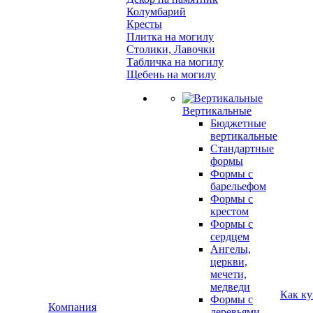
Колумбарий
Кресты
Плитка на могилу
Столики, Лавочки
Табличка на могилу
Щебень на могилу
Вертикальные
Бюджетные
вертикальные
Стандартные
формы
Формы с
барельефом
Формы с
крестом
Формы с
сердцем
Ангелы,
церкви,
мечети,
медведи
Как ку
Формы с
Компания
деревьями