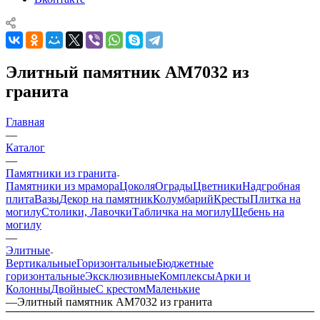
Элитный памятник AM7032 из
гранита
Главная
—
Каталог
—
Памятники из гранита
Памятники из мрамора
Цоколя
Ограды
Цветники
Надгробная
плита
Вазы
Декор на памятник
Колумбарий
Кресты
Плитка на
могилу
Столики, Лавочки
Табличка на могилу
Щебень на
могилу
—
Элитные
Вертикальные
Горизонтальные
Бюджетные
горизонтальные
Эксклюзивные
Комплексы
Арки и
Колонны
Двойные
С крестом
Маленькие
—
Элитный памятник AM7032 из гранита