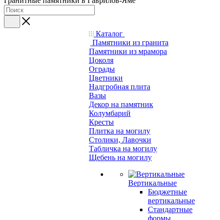
Гранитные памятники в Гаврилов-Яме
Каталог
Памятники из гранита
Памятники из мрамора
Цоколя
Ограды
Цветники
Надгробная плита
Вазы
Декор на памятник
Колумбарий
Кресты
Плитка на могилу
Столики, Лавочки
Табличка на могилу
Щебень на могилу
Вертикальные
Бюджетные
вертикальные
Стандартные
формы