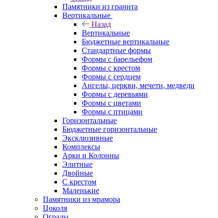
Памятники из гранита
Вертикальные
Назад
Вертикальные
Бюджетные вертикальные
Стандартные формы
Формы с барельефом
Формы с крестом
Формы с сердцем
Ангелы, церкви, мечети, медведи
Формы с деревьями
Формы с цветами
Формы с птицами
Горизонтальные
Бюджетные горизонтальные
Эксклюзивные
Комплексы
Арки и Колонны
Элитные
Двойные
С крестом
Маленькие
Памятники из мрамора
Цоколя
Ограды