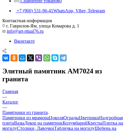
Сравнение товаров
0
+7 (960) 531-96-41
WhatsApp, Viber, Telegram
Контактная информация
г. Гаврилов-Ям, улица Комарова д. 1
info@art-ritual76.ru
Вконтакте
Элитный памятник AM7024 из
гранита
Главная
—
Каталог
—
Памятники из гранита
Памятники из мрамора
Цоколя
Ограды
Цветники
Надгробная
плита
Вазы
Декор на памятник
Колумбарий
Кресты
Плитка на
могилу
Столики, Лавочки
Табличка на могилу
Щебень на