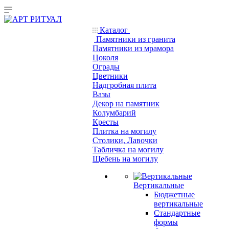
Каталог
Памятники из гранита
Памятники из мрамора
Цоколя
Ограды
Цветники
Надгробная плита
Вазы
Декор на памятник
Колумбарий
Кресты
Плитка на могилу
Столики, Лавочки
Табличка на могилу
Щебень на могилу
Вертикальные
Бюджетные
вертикальные
Стандартные
формы