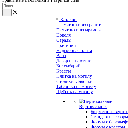
Гранитные памятники в Гаврилов-Яме
Каталог
Памятники из гранита
Памятники из мрамора
Цоколя
Ограды
Цветники
Надгробная плита
Вазы
Декор на памятник
Колумбарий
Кресты
Плитка на могилу
Столики, Лавочки
Табличка на могилу
Щебень на могилу
Вертикальные
Бюджетные вертик
Стандартные фор
Формы с барельеф
Формы с крестом