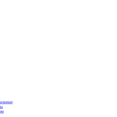
альные
мы
ом