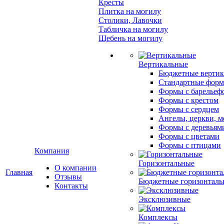
Кресты
Плитка на могилу
Столики, Лавочки
Табличка на могилу
Щебень на могилу
Вертикальные
Бюджетные вертик
Стандартные фор
Формы с барельеф
Формы с крестом
Формы с сердцем
Ангелы, церкви, м
Формы с деревьям
Формы с цветами
Формы с птицами
Компания
Горизонтальные
О компании
Главная
Отзывы
Бюджетные горизонталь
Контакты
Эксклюзивные
Комплексы