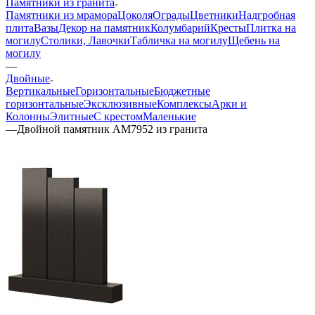
Памятники из гранита
Памятники из мрамора
Цоколя
Ограды
Цветники
Надгробная
плита
Вазы
Декор на памятник
Колумбарий
Кресты
Плитка на
могилу
Столики, Лавочки
Табличка на могилу
Щебень на
могилу
—
Двойные
Вертикальные
Горизонтальные
Бюджетные
горизонтальные
Эксклюзивные
Комплексы
Арки и
Колонны
Элитные
С крестом
Маленькие
—
Двойной памятник AM7952 из гранита