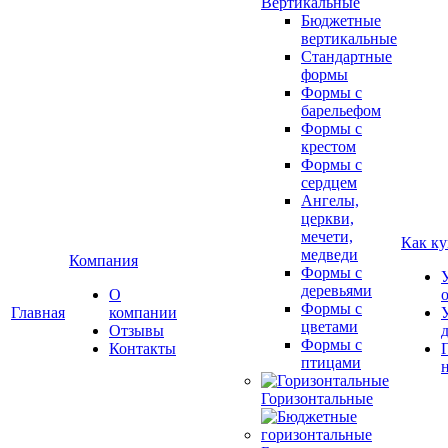
Вертикальные
Бюджетные
вертикальные
Стандартные
формы
Формы с
барельефом
Формы с
крестом
Формы с
сердцем
Ангелы,
церкви,
мечети,
Как ку
медведи
Компания
Формы с
деревьями
О
Формы с
Главная
компании
цветами
Отзывы
Формы с
Контакты
птицами
Горизонтальные