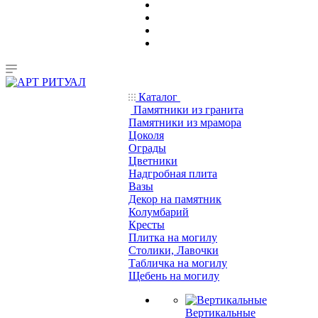
Каталог
Памятники из гранита
Памятники из мрамора
Цоколя
Ограды
Цветники
Надгробная плита
Вазы
Декор на памятник
Колумбарий
Кресты
Плитка на могилу
Столики, Лавочки
Табличка на могилу
Щебень на могилу
Вертикальные