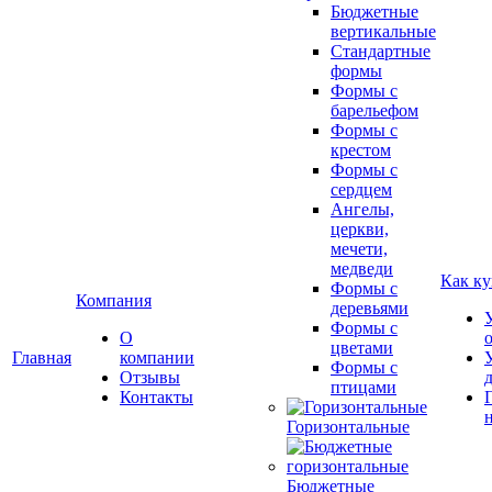
Бюджетные
вертикальные
Стандартные
формы
Формы с
барельефом
Формы с
крестом
Формы с
сердцем
Ангелы,
церкви,
мечети,
медведи
Как ку
Формы с
Компания
деревьями
Формы с
О
цветами
Главная
компании
Формы с
Отзывы
птицами
Контакты
Горизонтальные
Бюджетные