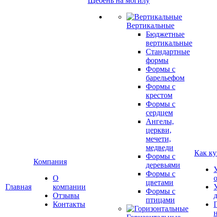
Щебень на могилу
Вертикальные
Бюджетные
вертикальные
Стандартные
формы
Формы с
барельефом
Формы с
крестом
Формы с
сердцем
Ангелы,
церкви,
мечети,
медведи
Как ку
Формы с
Компания
деревьями
Формы с
О
цветами
Главная
компании
Формы с
Отзывы
птицами
Контакты