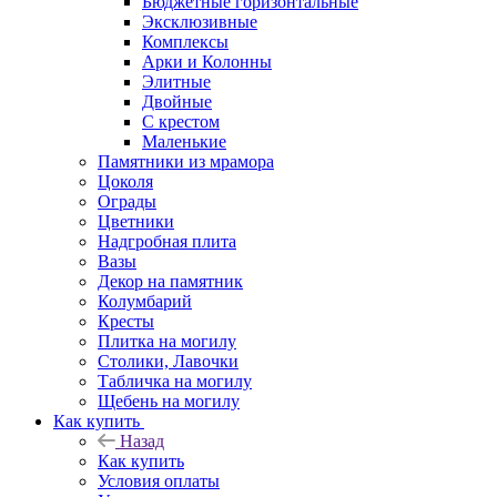
Бюджетные горизонтальные
Эксклюзивные
Комплексы
Арки и Колонны
Элитные
Двойные
С крестом
Маленькие
Памятники из мрамора
Цоколя
Ограды
Цветники
Надгробная плита
Вазы
Декор на памятник
Колумбарий
Кресты
Плитка на могилу
Столики, Лавочки
Табличка на могилу
Щебень на могилу
Как купить
Назад
Как купить
Условия оплаты