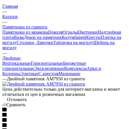
Главная
—
Каталог
—
Памятники из гранита
Памятники из мрамора
Цоколя
Ограды
Цветники
Надгробная
плита
Вазы
Декор на памятник
Колумбарий
Кресты
Плитка на
могилу
Столики, Лавочки
Табличка на могилу
Щебень на
могилу
—
Двойные
Вертикальные
Горизонтальные
Бюджетные
горизонтальные
Эксклюзивные
Комплексы
Арки и
Колонны
Элитные
С крестом
Маленькие
—
Двойной памятник AM7950 из гранита
Цена действительна только для интернет-магазина и может
отличаться от цен в розничных магазинах
Отложить
Сравнить