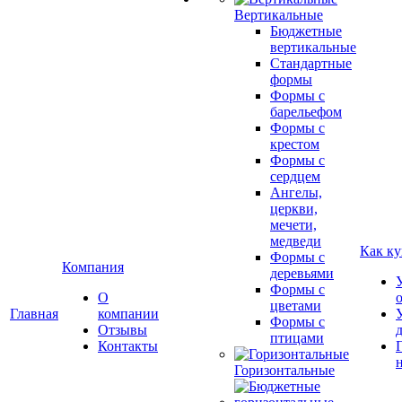
Вертикальные
Бюджетные
вертикальные
Стандартные
формы
Формы с
барельефом
Формы с
крестом
Формы с
сердцем
Ангелы,
церкви,
мечети,
медведи
Как ку
Формы с
Компания
деревьями
Формы с
О
цветами
Главная
компании
Формы с
Отзывы
птицами
Контакты
Горизонтальные