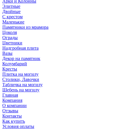
Арки и Колонны
Элитные
Двойные
С крестом
Маленькие
Памятники из мрамора
Цоколя
Ограды
Цветники
Надгробная плита
Вазы
Декор на памятник
Колумбарий
Кресты
Плитка на могилу
Столики, Лавочки
Табличка на могилу
Щебень на могилу
Главная
Компания
О компании
Отзывы
Контакты
Как купить
Условия оплаты