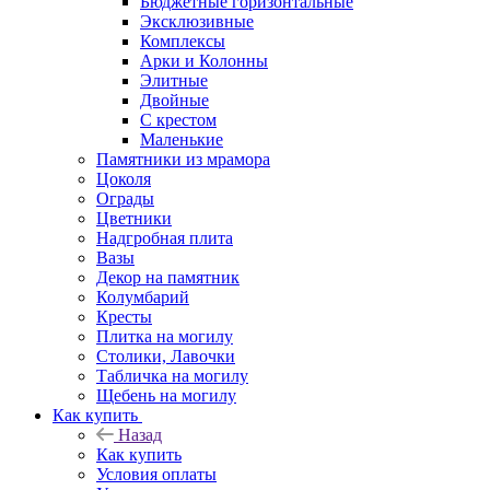
Бюджетные горизонтальные
Эксклюзивные
Комплексы
Арки и Колонны
Элитные
Двойные
С крестом
Маленькие
Памятники из мрамора
Цоколя
Ограды
Цветники
Надгробная плита
Вазы
Декор на памятник
Колумбарий
Кресты
Плитка на могилу
Столики, Лавочки
Табличка на могилу
Щебень на могилу
Как купить
Назад
Как купить
Условия оплаты