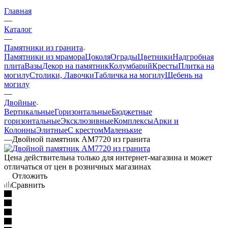
Главная
—
Каталог
—
Памятники из гранита
Памятники из мрамора
Цоколя
Ограды
Цветники
Надгробная
плита
Вазы
Декор на памятник
Колумбарий
Кресты
Плитка на
могилу
Столики, Лавочки
Табличка на могилу
Щебень на
могилу
—
Двойные
Вертикальные
Горизонтальные
Бюджетные
горизонтальные
Эксклюзивные
Комплексы
Арки и
Колонны
Элитные
С крестом
Маленькие
—
Двойной памятник AM7720 из гранита
Цена действительна только для интернет-магазина и может
отличаться от цен в розничных магазинах
Отложить
Сравнить