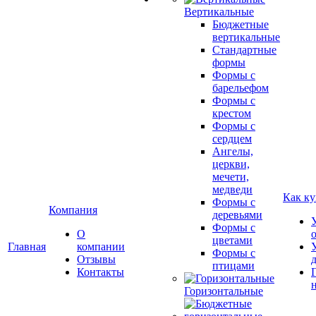
Вертикальные
Бюджетные
вертикальные
Стандартные
формы
Формы с
барельефом
Формы с
крестом
Формы с
сердцем
Ангелы,
церкви,
мечети,
медведи
Как ку
Формы с
Компания
деревьями
Формы с
О
цветами
Главная
компании
Формы с
Отзывы
птицами
Контакты
Горизонтальные