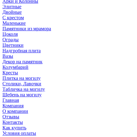
Арки и Колонны
Элитные
Двойные
С крестом
Маленькие
Памятники из мрамора
Цоколя
Ограды
Цветники
Надгробная плита
Вазы
Декор на памятник
Колумбарий
Кресты
Плитка на могилу
Столики, Лавочки
Табличка на могилу
Щебень на могилу
Главная
Компания
О компании
Отзывы
Контакты
Как купить
Условия оплаты