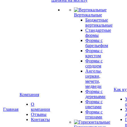
Щебень на могилу
Вертикальные
Бюджетные
вертикальные
Стандартные
формы
Формы с
барельефом
Формы с
крестом
Формы с
сердцем
Ангелы,
церкви,
мечети,
медведи
Как ку
Формы с
Компания
деревьями
Формы с
О
цветами
Главная
компании
Формы с
Отзывы
птицами
Контакты