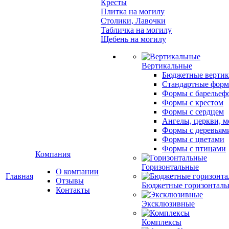
Кресты
Плитка на могилу
Столики, Лавочки
Табличка на могилу
Щебень на могилу
Вертикальные
Бюджетные вертик
Стандартные фор
Формы с барельеф
Формы с крестом
Формы с сердцем
Ангелы, церкви, м
Формы с деревьям
Формы с цветами
Формы с птицами
Компания
Горизонтальные
О компании
Главная
Отзывы
Бюджетные горизонталь
Контакты
Эксклюзивные
Комплексы