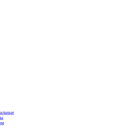
альные
мы
ом