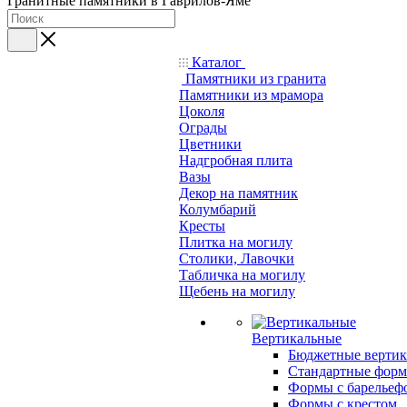
Гранитные памятники в Гаврилов-Яме
Каталог
Памятники из гранита
Памятники из мрамора
Цоколя
Ограды
Цветники
Надгробная плита
Вазы
Декор на памятник
Колумбарий
Кресты
Плитка на могилу
Столики, Лавочки
Табличка на могилу
Щебень на могилу
Вертикальные
Бюджетные вертик
Стандартные фор
Формы с барельеф
Формы с крестом