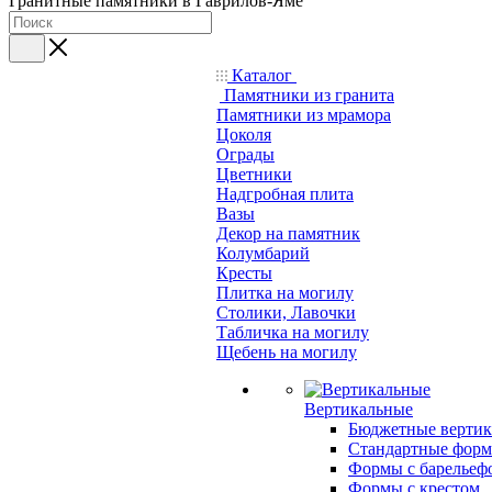
Гранитные памятники в Гаврилов-Яме
Каталог
Памятники из гранита
Памятники из мрамора
Цоколя
Ограды
Цветники
Надгробная плита
Вазы
Декор на памятник
Колумбарий
Кресты
Плитка на могилу
Столики, Лавочки
Табличка на могилу
Щебень на могилу
Вертикальные
Бюджетные вертик
Стандартные фор
Формы с барельеф
Формы с крестом