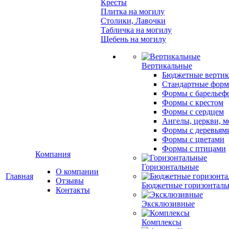
Кресты
Плитка на могилу
Столики, Лавочки
Табличка на могилу
Щебень на могилу
Вертикальные
Бюджетные вертик
Стандартные фор
Формы с барельеф
Формы с крестом
Формы с сердцем
Ангелы, церкви, м
Формы с деревьям
Формы с цветами
Формы с птицами
Компания
Горизонтальные
О компании
Главная
Отзывы
Бюджетные горизонталь
Контакты
Эксклюзивные
Комплексы