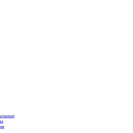
альные
мы
ом