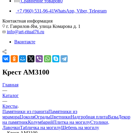
Сравнение товаров
0
+7 (960) 531-96-41
WhatsApp, Viber, Telegram
Контактная информация
г. Гаврилов-Ям, улица Комарова д. 1
info@art-ritual76.ru
Вконтакте
Крест AM3100
Главная
—
Каталог
—
Кресты
Памятники из гранита
Памятники из
мрамора
Цоколя
Ограды
Цветники
Надгробная плита
Вазы
Декор
на памятник
Колумбарий
Плитка на могилу
Столики,
Лавочки
Табличка на могилу
Щебень на могилу
—
Крест AM3100