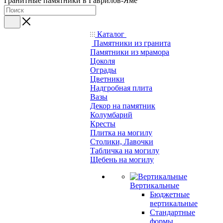
Гранитные памятники в Гаврилов-Яме
Каталог
Памятники из гранита
Памятники из мрамора
Цоколя
Ограды
Цветники
Надгробная плита
Вазы
Декор на памятник
Колумбарий
Кресты
Плитка на могилу
Столики, Лавочки
Табличка на могилу
Щебень на могилу
Вертикальные
Бюджетные
вертикальные
Стандартные
формы