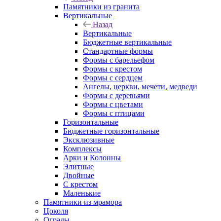
Памятники из гранита
Вертикальные
Назад
Вертикальные
Бюджетные вертикальные
Стандартные формы
Формы с барельефом
Формы с крестом
Формы с сердцем
Ангелы, церкви, мечети, медведи
Формы с деревьями
Формы с цветами
Формы с птицами
Горизонтальные
Бюджетные горизонтальные
Эксклюзивные
Комплексы
Арки и Колонны
Элитные
Двойные
С крестом
Маленькие
Памятники из мрамора
Цоколя
Ограды