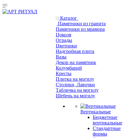
Каталог
Памятники из гранита
Памятники из мрамора
Цоколя
Ограды
Цветники
Надгробная плита
Вазы
Декор на памятник
Колумбарий
Кресты
Плитка на могилу
Столики, Лавочки
Табличка на могилу
Щебень на могилу
Вертикальные
Бюджетные
вертикальные
Стандартные
формы