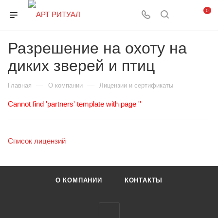
0
Разрешение на охоту на
диких зверей и птиц
—
—
Главная
О компании
Лицензии и сертификаты
Cannot find 'partners' template with page ''
Список лицензий
О КОМПАНИИ
КОНТАКТЫ