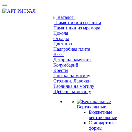
Каталог
Памятники из гранита
Памятники из мрамора
Цоколя
Ограды
Цветники
Надгробная плита
Вазы
Декор на памятник
Колумбарий
Кресты
Плитка на могилу
Столики, Лавочки
Табличка на могилу
Щебень на могилу
Вертикальные
Бюджетные
вертикальные
Стандартные
формы