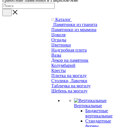
Гранитные памятники в Гаврилов-Яме
Каталог
Памятники из гранита
Памятники из мрамора
Цоколя
Ограды
Цветники
Надгробная плита
Вазы
Декор на памятник
Колумбарий
Кресты
Плитка на могилу
Столики, Лавочки
Табличка на могилу
Щебень на могилу
Вертикальные
Бюджетные
вертикальные
Стандартные
формы