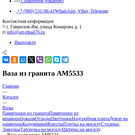
Сравнение товаров
0
+7 (960) 531-96-41
WhatsApp, Viber, Telegram
Контактная информация
г. Гаврилов-Ям, улица Комарова д. 1
info@art-ritual76.ru
Вконтакте
Ваза из гранита AM5533
Главная
—
Каталог
—
Вазы
Памятники из гранита
Памятники из
мрамора
Цоколя
Ограды
Цветники
Надгробная плита
Декор на
памятник
Колумбарий
Кресты
Плитка на могилу
Столики,
Лавочки
Табличка на могилу
Щебень на могилу
—
Ваза из гранита AM5533