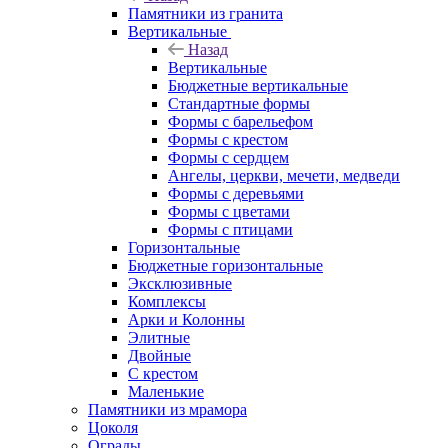
Памятники из гранита
Вертикальные
Назад
Вертикальные
Бюджетные вертикальные
Стандартные формы
Формы с барельефом
Формы с крестом
Формы с сердцем
Ангелы, церкви, мечети, медведи
Формы с деревьями
Формы с цветами
Формы с птицами
Горизонтальные
Бюджетные горизонтальные
Эксклюзивные
Комплексы
Арки и Колонны
Элитные
Двойные
С крестом
Маленькие
Памятники из мрамора
Цоколя
Ограды